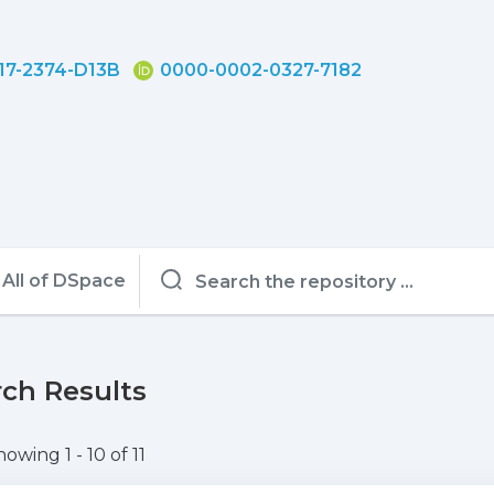
17-2374-D13B
0000-0002-0327-7182
All of DSpace
ch Results
howing
1 - 10 of 11