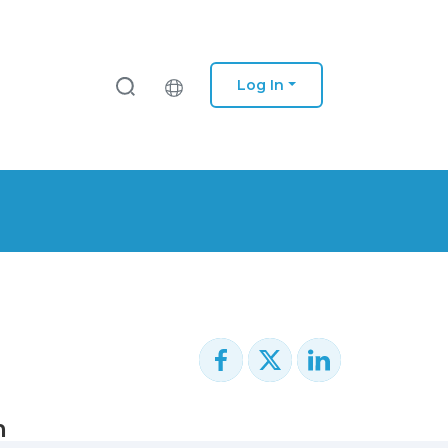
Log In
m