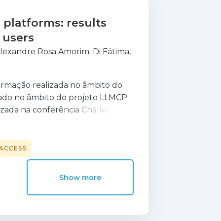
 platforms: results
 users
Alexandre Rosa Amorim
;
Di Fátima,
ormação realizada no âmbito do
izado no âmbito do projeto LLMCP
lizada na conferência Challenges
o).
ACCESS
Show more