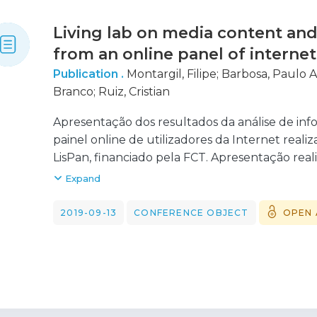
Living lab on media content and
from an online panel of internet
Publication .
Montargil, Filipe
;
Barbosa, Paulo 
Branco
;
Ruiz, Cristian
Apresentação dos resultados da análise de inf
painel online de utilizadores da Internet real
LisPan, financiado pela FCT. Apresentação rea
in Digital Research (conferência final de projet
Expand
2019-09-13
CONFERENCE OBJECT
OPEN 