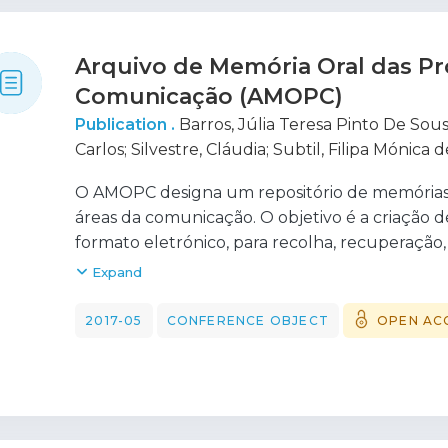
Arquivo de Memória Oral das Pr
Comunicação (AMOPC)
Publication .
Barros, Júlia Teresa Pinto De Sou
Carlos
;
Silvestre, Cláudia
;
Subtil, Filipa Mónica 
Francisco
;
Viana, Graziela Melo
;
Rocha, João Ma
O AMOPC designa um repositório de memórias or
Eiró-Gomes, Mafalda
;
Samara, Maria Alice
;
Rezol
áreas da comunicação. O objetivo é a criação 
Alves, Marta Sofia
;
Barbosa, Paulo Alexandre 
formato eletrónico, para recolha, recuperação,
Nogueira, Ricardo Real
;
Miranda, Sandra
;
Pereir
disponibilização e aproveitamento de registos 
Expand
profissões da comunicação, aberto à sociedade
mais alargada. O AMOPC poderá ser acedido e p
2017-05
CONFERENCE OBJECT
OPEN AC
permitindo a rentabilização de materiais que s
permanente de informação pedagógica e cientí
Os media constituem um dos elementos mais 
contemporâneas. À medida que à escala mundia
sector, assistindo-se a fenómenos de converg