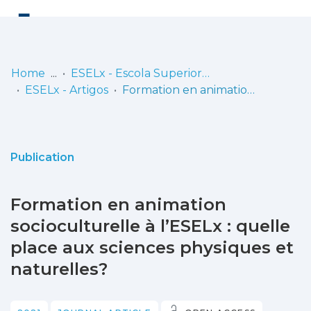
Log
(current)
In
Home
ESELx - Escola Superior de Educação de Lisboa
ESELx - Artigos
Formation en animation socioculturelle à l’ESELx : quelle place aux sciences physiques et naturelles?
Communities
& Collections
Browse repository
Publication
Entities
Formation en animation
Statistics
socioculturelle à l’ESELx : quelle
place aux sciences physiques et
naturelles?