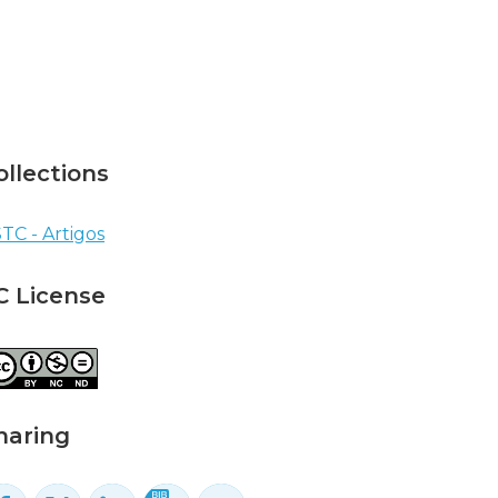
ollections
TC - Artigos
C License
haring