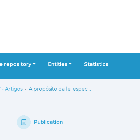
 repository
Entities
Statistics
- Artigos
A propósito da lei especial para o Ensino Superior Artístico prevista no Regime Jurídico das Instituições de Ensino Superior (RJIES)
Publication