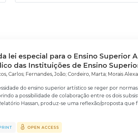
a lei especial para o Ensino Superior A
ico das Instituições de Ensino Superior
os, Carlos
;
Fernandes, João
;
Cordeiro, Marta
;
Morais Alex
sidade do ensino superior artístico se reger por normas
do a possibilidade de colaboração entre os dois subsi
elatório Hassan, produz-se uma reflexão/proposta que fo
efetivamente o ensino superior artístico.
PRINT
OPEN ACCESS