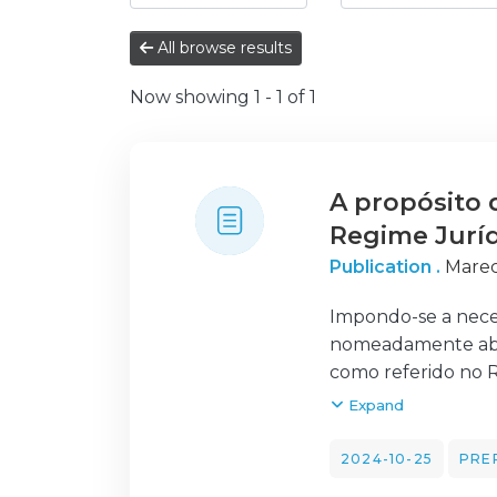
All browse results
Now showing
1 - 1 of 1
A propósito d
Regime Juríd
Publication .
Marec
Impondo-se a neces
nomeadamente abrin
como referido no R
RJIES que abranja 
Expand
2024-10-25
PRE