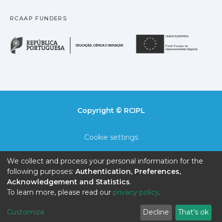
RCAAP FUNDERS
República Portuguesa · M
União
Copyright © RCIPL
Cookie settings
Privacy policy
We collect and process your personal information for the
following purposes:
Authentication, Preferences,
End User Agreement
Acknowledgement and Statistics
.
To learn more, please read our
privacy policy
.
Send Feedback
Customize
Decline
That's ok