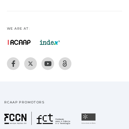
WE ARE AT:
RCAAP PROMOTORS
Fundação para a Ciência
Universidade