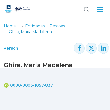
Log
(current)
In
Home
Entidades
Pessoas
Ghira, Maria Madalena
Communities
& Collections
Person
Browse repository
Ghira, Maria Madalena
Entities
Statistics
0000-0003-1097-8371