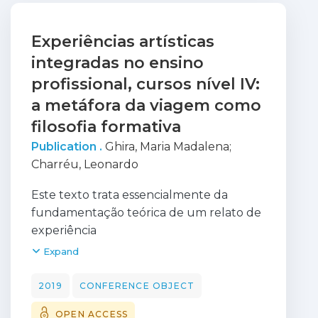
Experiências artísticas
integradas no ensino
profissional, cursos nível IV:
a metáfora da viagem como
filosofia formativa
Publication .
Ghira, Maria Madalena
;
Charréu, Leonardo
Este texto trata essencialmente da
fundamentação teórica de um relato de
experiência
que envolve a utilização de expressões
Expand
artísticas integradas em cursos de
formação
2019
CONFERENCE OBJECT
profissional de nível IV do ensino
OPEN ACCESS