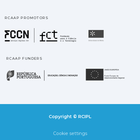
RCAAP PROMOTORS
Fundação para a Ciência
Universidade
RCAAP FUNDERS
República Portuguesa · M
União
Copyright © RCIPL
Cookie settings