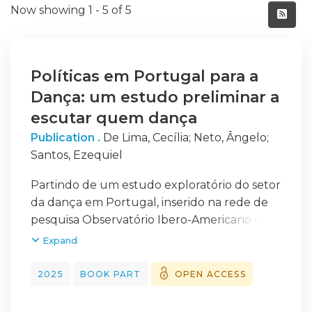
Recent Submissions
Now showing
1 - 5 of 5
Políticas em Portugal para a
Dança: um estudo preliminar a
escutar quem dança
Publication .
De Lima, Cecília
;
Neto, Ângelo
;
Santos, Ezequiel
Partindo de um estudo exploratório do setor
da dança em Portugal, inserido na rede de
pesquisa Observatório Ibero-Americano de
Políticas para a Dança, pretende-se, com o
Expand
presente artigo, iniciar um trabalho para o
futuro mapeamento nacional da
2025
BOOK PART
OPEN ACCESS
caracterização, atividades, recursos e desafios
das estruturas e agentes do setor, sendo o