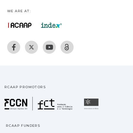
WE ARE AT:
RCAAP PROMOTORS
Fundação para a Ciência
Universidade
RCAAP FUNDERS