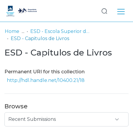
Log
(current)
In
Home
ESD - Escola Superior de Dança
ESD - Capitulos de Livros
Communities
ESD - Capitulos de Livros
& Collections
Browse repository
Permanent URI for this collection
Entities
http://hdl.handle.net/10400.21/18
Statistics
Browse