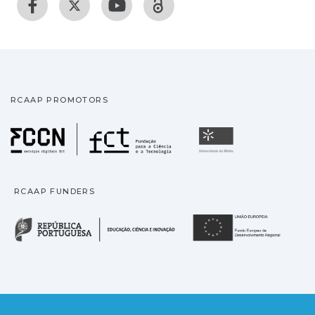
RCAAP PROMOTORS
Fundação para a Ciência
Universidade
RCAAP FUNDERS
República Portuguesa · M
União