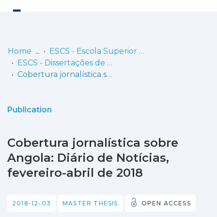
Log
(current)
In
Home
ESCS - Escola Superior de Comunicação Social
ESCS - Dissertações de Mestrado
Communities
Cobertura jornalística sobre Angola: Diário de Notícias, fevereiro-abril de 2018
& Collections
Browse repository
Publication
Entities
Cobertura jornalística sobre
Statistics
Angola: Diário de Notícias,
fevereiro-abril de 2018
2018-12-03
MASTER THESIS
OPEN ACCESS