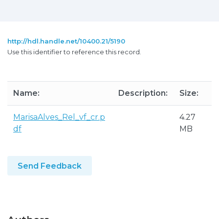
http://hdl.handle.net/10400.21/5190
Use this identifier to reference this record.
Name:
Description:
Size:
MarisaAlves_Rel_vf_cr.p
4.27
df
MB
Send Feedback