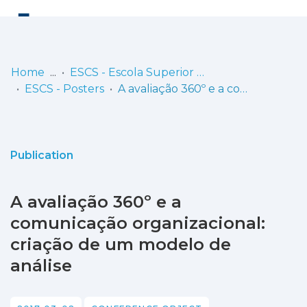
Log
(current)
In
Home
ESCS - Escola Superior de Comunicação Social
ESCS - Posters
A avaliação 360º e a comunicação organizacional: criação de um modelo de análise
Communities
& Collections
Browse repository
Publication
Entities
A avaliação 360º e a
Statistics
comunicação organizacional:
criação de um modelo de
análise