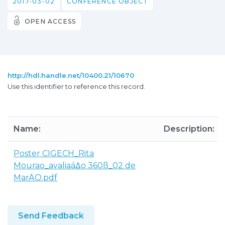
2017-03-02
CONFERENCE OBJECT
OPEN ACCESS
http://hdl.handle.net/10400.21/10670
Use this identifier to reference this record.
Name:
Description:
Poster CIGECH_Rita
Mourao_avaliaá∆o 360ß_02 de
MarÄO.pdf
Send Feedback