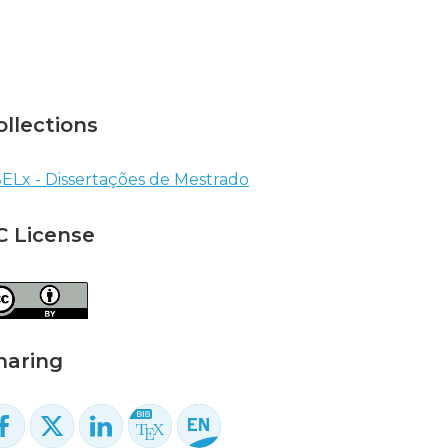
ollections
ELx - Dissertações de Mestrado
C License
haring