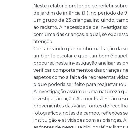
Neste relatório pretende-se refletir sob
de jardim de infância (JI), no período de
um grupo de 23 crianças, incluindo, tam
ao racismo. A necessidade de investigar s
com uma das crianças, a qual, se express
atenção.
Considerando que nenhuma fração da soc
ambiente escolar e que, também é papel d
procurei, nesta investigação analisar as p
verificar comportamentos das crianças n
aspetos como a falta de representativida
o que poderia ser feito para reajustar (ou
A investigação assumiu uma natureza qual
investigação-ação. As conclusões são re
provenientes das várias fontes de recolha
fotográficos, notas de campo, reflexões s
instituição e atividades com as crianças. 
as fontes de pesquisa bibliográfica: livros, a