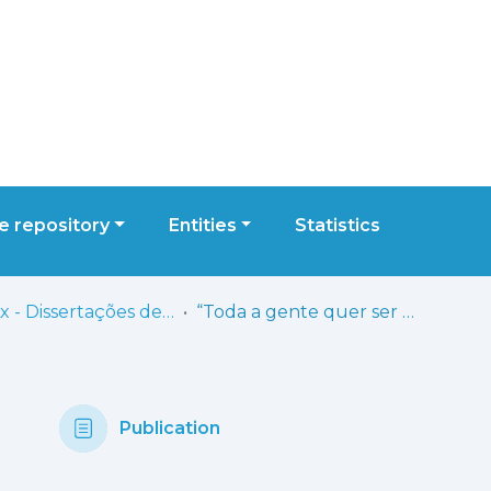
 repository
Entities
Statistics
ESELx - Dissertações de Mestrado
“Toda a gente quer ser rosa!” – Práticas institucionais de combate ao racismo
Publication