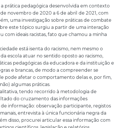
re a prática pedagógica desenvolvida em contexto
 9 de novembro de 2020 a 6 de abril de 2021, com
bém, uma investigação sobre práticas de combate
obre este tópico surgiu a partir de uma interação
ou com ideais racistas, fato que chamou a minha
iedade está isenta do racismo, nem mesmo o
a escola atuar no sentido oposto ao racismo,
ráticas pedagógicas da educadora e da instituição e
egras e brancas, de modo a compreender se
de pode afetar o comportamento delas e, por fim,
 não) algumas práticas.
itativa, tendo recorrido à metodologia de
sultado do cruzamento das informações
 de informação: observação participante, registos
emanais, entrevista à única funcionária negra da
Além disso, procurei articular essa informação com
rtigos científicos, legislação e relatórios.