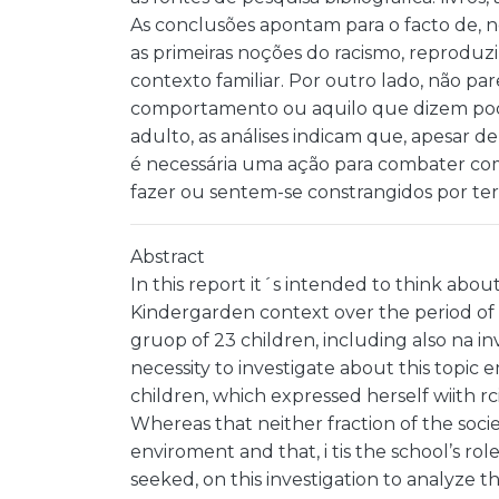
As conclusões apontam para o facto de, n
as primeiras noções do racismo, reprodu
contexto familiar. Por outro lado, não pa
comportamento ou aquilo que dizem pode
adulto, as análises indicam que, apesar d
é necessária uma ação para combater c
fazer ou sentem-se constrangidos por ter
Abstract
In this report it´s intended to think abo
Kindergarden context over the period of 
gruop of 23 children, including also na in
necessity to investigate about this topic
children, which expressed herself wiith rc
Whereas that neither fraction of the soci
enviroment and that, i tis the school’s role
seeked, on this investigation to analyze 