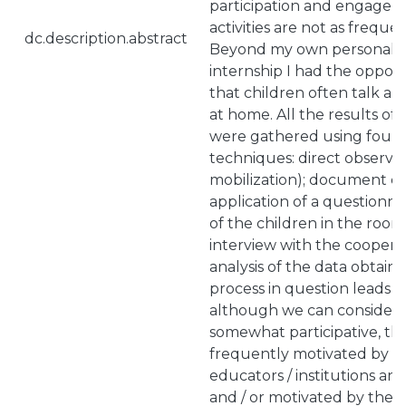
participation and engageme
activities are not as freque
dc.description.abstract
Beyond my own personal in
internship I had the opport
that children often talk abo
at home. All the results of t
were gathered using four d
techniques: direct observat
mobilization); document co
application of a questionnai
of the children in the room; 
interview with the coopera
analysis of the data obtain
process in question leads m
although we can consider t
somewhat participative, thi
frequently motivated by r
educators / institutions and 
and / or motivated by the f