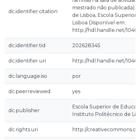
famílias na sala de atividad
mestrado não publicada). In
dc.identifier.citation
de Lisboa, Escola Superior
Lisboa Disponível em:
http://hdl.handle.net/1040
dc.identifier.tid
202628345
dc.identifier.uri
http://hdl.handle.net/1040
dc.language.iso
por
dc.peerreviewed
yes
Escola Superior de Educaçã
dc.publisher
Instituto Politécnico de Lis
dc.rights.uri
http://creativecommons.org