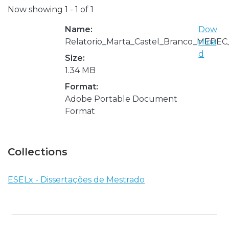
Now showing
1 - 1 of 1
Name:
Dow
Relatorio_Marta_Castel_Branco_MEPEC
nloa
d
Size:
1.34 MB
Format:
Adobe Portable Document
Format
Collections
ESELx - Dissertações de Mestrado