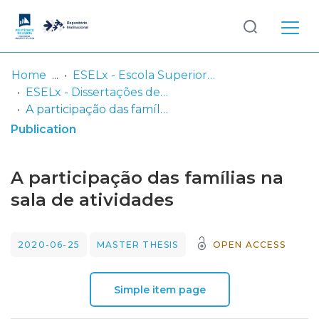
Log
(current)
In
Home
ESELx - Escola Superior de Educação de Lisboa
ESELx - Dissertações de Mestrado
Communities
A participação das famílias na sala de atividades
& Collections
Publication
Browse repository
A participação das famílias na
Entities
sala de atividades
Statistics
2020-06-25
MASTER THESIS
OPEN ACCESS
Simple item page