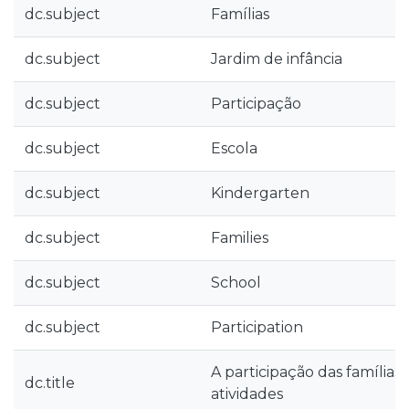
dc.subject
Famílias
dc.subject
Jardim de infância
dc.subject
Participação
dc.subject
Escola
dc.subject
Kindergarten
dc.subject
Families
dc.subject
School
dc.subject
Participation
A participação das famílias 
dc.title
atividades