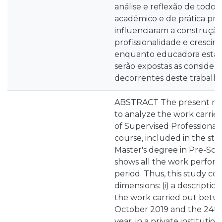
análise e reflexão de todo
académico e de prática prof
influenciaram a construçã
profissionalidade e cresci
enquanto educadora estagiá
serão expostas as considera
decorrentes deste trabalho
ABSTRACT The present res
to analyze the work carrie
of Supervised Professional P
course, included in the stu
Master's degree in Pre-Sch
shows all the work perfor
period. Thus, this study c
dimensions: (i) a description
the work carried out betw
October 2019 and the 24th 
year, in a private institutio