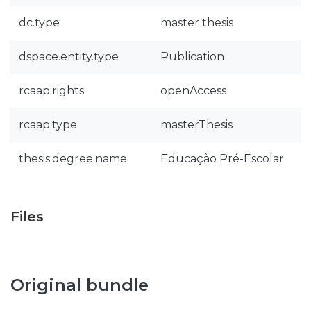
dc.type
master thesis
dspace.entity.type
Publication
rcaap.rights
openAccess
rcaap.type
masterThesis
thesis.degree.name
Educação Pré-Escolar
Files
Original bundle