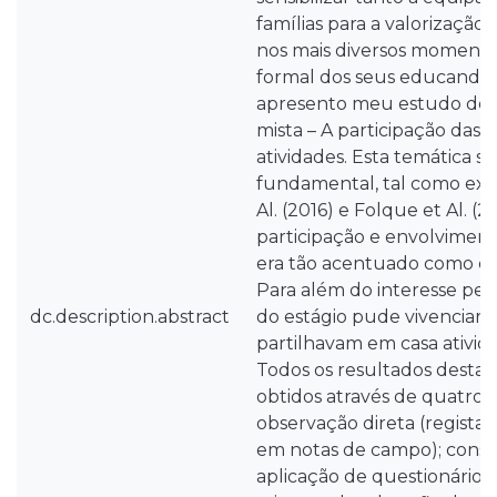
famílias para a valorização 
nos mais diversos moment
formal dos seus educandos
apresento meu estudo de 
mista – A participação das f
atividades. Esta temática s
fundamental, tal como expr
Al. (2016) e Folque et Al. (2
participação e envolviment
era tão acentuado como des
Para além do interesse pes
dc.description.abstract
do estágio pude vivenciar 
partilhavam em casa ativida
Todos os resultados desta 
obtidos através de quatro té
observação direta (regista
em notas de campo); cons
aplicação de questionário à