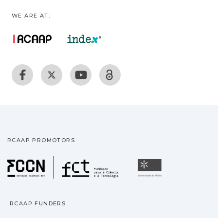
WE ARE AT:
RCAAP PROMOTORS
Fundação para a Ciência
Universidade
RCAAP FUNDERS