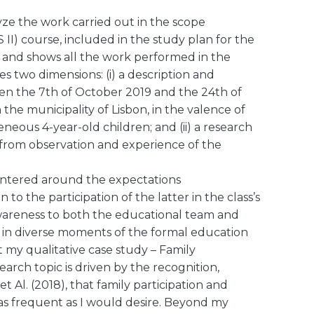
ze the work carried out in the scope
S II) course, included in the study plan for the
 and shows all the work performed in the
s two dimensions: (i) a description and
een the 7th of October 2019 and the 24th of
in the municipality of Lisbon, in the valence of
neous 4-year-old children; and (ii) a research
 from observation and experience of the
centered around the expectations
 to the participation of the latter in the class’s
e awareness to both the educational team and
ns in diverse moments of the formal education
nt my qualitative case study – Family
search topic is driven by the recognition,
et Al. (2018), that family participation and
 as frequent as I would desire. Beyond my