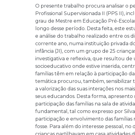
O presente trabalho procura analisar o p
Profissional Supervisionada II (PPS II), 
grau de Mestre em Educação Pré-Escolar,
longo desse período. Desta feita, este es
e análise do trabalho realizado entre os 
corrente ano, numa instituição privada d
infância (JI), com um grupo de 25 criança
investigativa e reflexiva, que resultou d
socioeducativo onde estive inserida, cen
famílias têm em relação à participação da
temática procurou, também, sensibilizar t
a valorização das suas interações nos m
seus educandos. Desta forma, apresento 
participação das famílias na sala de ativi
fundamental, tal como expresso por Silva e
participação e envolvimento das famílias
fosse. Para além do interesse pessoal, no
crianças partilhavam em casa atividades d