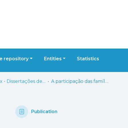
 repository
Entities
Statistics
ESELx - Dissertações de Mestrado
A participação das famílias na sala de atividades
Publication