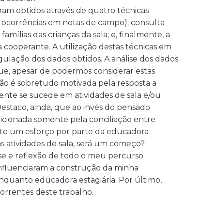
oram obtidos através de quatro técnicas
as ocorrências em notas de campo); consulta
amílias das crianças da sala; e, finalmente, a
 cooperante. A utilização destas técnicas em
ulação dos dados obtidos. A análise dos dados
ue, apesar de podermos considerar estas
pação é sobretudo motivada pela resposta a
ente se sucede em atividades de sala e/ou
. Destaco, ainda, que ao invés do pensado
dicionada somente pela conciliação entre
xiste um esforço por parte da educadora
as atividades de sala, será um começo?
se e reflexão de todo o meu percurso
 influenciaram a construção da minha
enquanto educadora estagiária. Por último,
correntes deste trabalho.