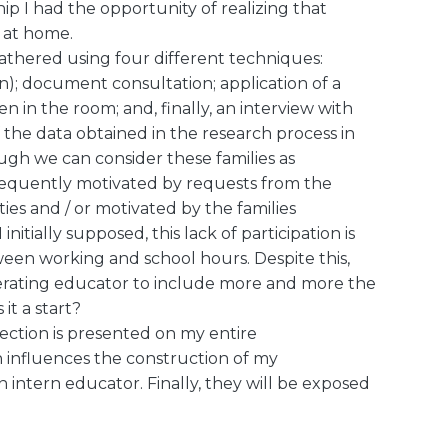
ip I had the opportunity of realizing that
s at home.
 gathered using four different techniques:
on); document consultation; application of a
en in the room; and, finally, an interview with
 the data obtained in the research process in
ugh we can consider these families as
 frequently motivated by requests from the
ities and / or motivated by the families
initially supposed, this lack of participation is
ween working and school hours. Despite this,
operating educator to include more and more the
 it a start?
lection is presented on my entire
h influences the construction of my
 intern educator. Finally, they will be exposed