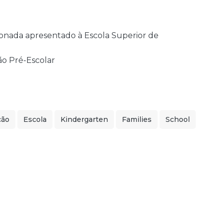
sionada apresentado à Escola Superior de
o Pré-Escolar
ção
Escola
Kindergarten
Families
School