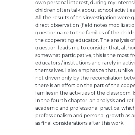
own personal interest, during my internsh
children often talk about school activitie
All the results of this investigation were
direct observation (field notes mobilizati
questionnaire to the families of the childr
the cooperating educator. The analysis of
question leads me to consider that, altho
somewhat participative, this is the most
educators / institutions and rarely in activ
themselves. I also emphasize that, unlike I 
not driven only by the reconciliation bet
there is an effort on the part of the co
families in the activities of the classroom. Is
In the fourth chapter, an analysis and ref
academic and professional practice, whic
professionalism and personal growth as an
as final considerations after this work.