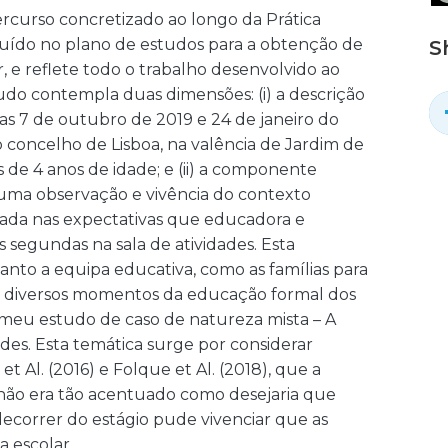
ercurso concretizado ao longo da Prática
incluído no plano de estudos para a obtenção de
S
 e reflete todo o trabalho desenvolvido ao
tudo contempla duas dimensões: (i) a descrição
dias 7 de outubro de 2019 e 24 de janeiro do
o concelho de Lisboa, na valência de Jardim de
s de 4 anos de idade; e (ii) a componente
e uma observação e vivência do contexto
trada nas expectativas que educadora e
s segundas na sala de atividades. Esta
anto a equipa educativa, como as famílias para
ais diversos momentos da educação formal dos
meu estudo de caso de natureza mista – A
dades. Esta temática surge por considerar
t Al. (2016) e Folque et Al. (2018), que a
 não era tão acentuado como desejaria que
 decorrer do estágio pude vivenciar que as
a escolar.