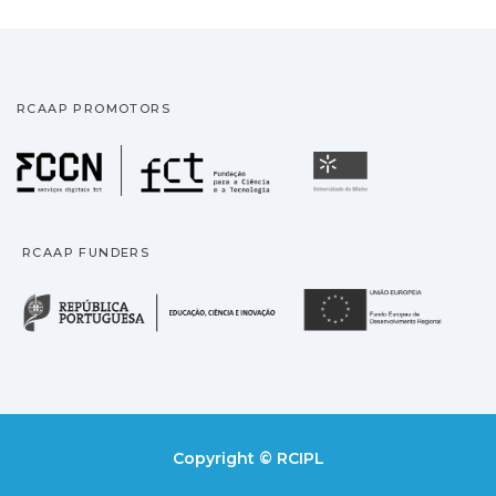
RCAAP PROMOTORS
Fundação para a Ciência
Universidade
RCAAP FUNDERS
República Portuguesa · M
União
Copyright © RCIPL