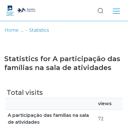
Log
(current)
In
Home
Statistics
Communities
& Collections
Statistics for A participação das
Browse repository
famílias na sala de atividades
Entities
Total visits
views
A participação das famílias na sala
72
de atividades