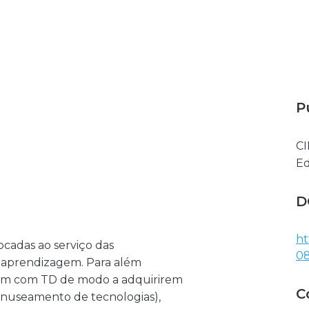
P
CI
Ed
D
ht
ocadas ao serviço das
0
e aprendizagem. Para além
arem com TD de modo a adquirirem
C
anuseamento de tecnologias),