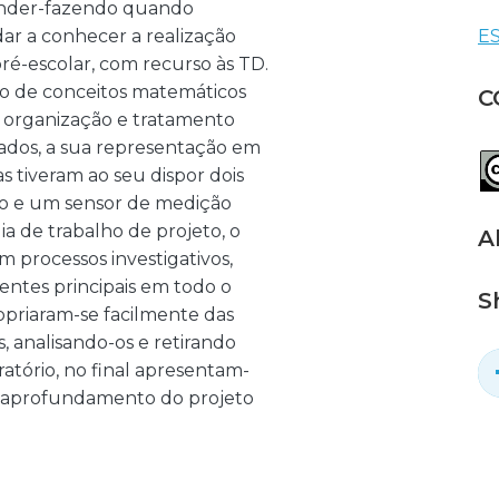
ender-fazendo quando
dar a conhecer a realização
ES
ré-escolar, com recurso às TD.
ão de conceitos matemáticos
C
a organização e tratamento
dos, a sua representação em
as tiveram ao seu dispor dois
to e um sensor de medição
ia de trabalho de projeto, o
A
em processos investigativos,
entes principais em todo o
S
ropriaram-se facilmente das
, analisando-os e retirando
atório, no final apresentam-
 e aprofundamento do projeto