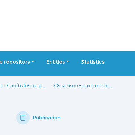
 repository
Entities
Statistics
ESELx - Capítulos ou partes de livros
Os sensores que medem o vento e o som: as tecnologias digitais móveis na promoção de conceitos matemáticos em educação pré-escolar
Publication