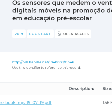
Os sensores que medem o vento
digitais móveis na promoção d
em educação pré-escolar
2019
BOOK PART
OPEN ACCESS
http://hdl.handle.net/10400.21/11646
Use this identifier to reference this record.
Description:
Size
me-book_mjs_19_07_19.pdf
1.56