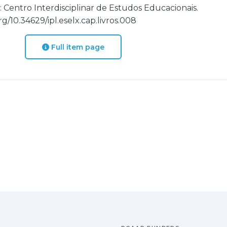
a: Centro Interdisciplinar de Estudos Educacionais.
g/10.34629/ipl.eselx.cap.livros.008
Full item page