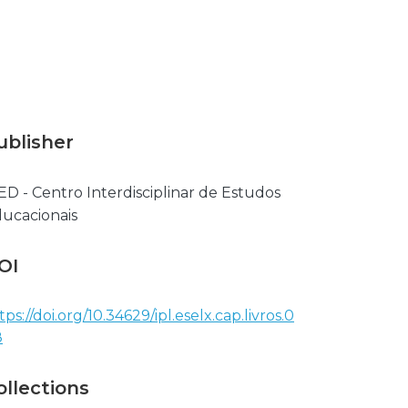
ublisher
ED - Centro Interdisciplinar de Estudos
ucacionais
OI
tps://doi.org/10.34629/ipl.eselx.cap.livros.0
8
ollections