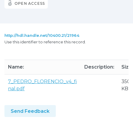
OPEN ACCESS
http://hdl.handle.net/10400.21/21964
Use this identifier to reference this record.
Name:
Description:
Size:
7_PEDRO_FLORENCIO_v4_fi
350.
nal.pdf
KB
Send Feedback