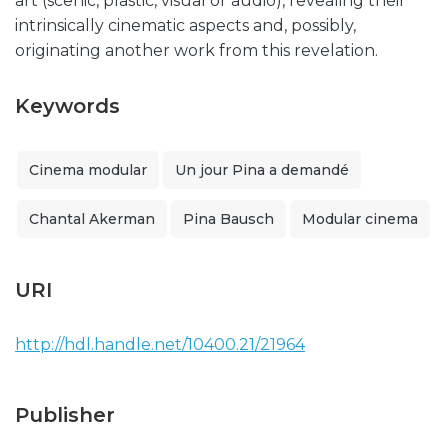
art (scenic, plastic, visual or audio), revealing their
intrinsically cinematic aspects and, possibly,
originating another work from this revelation.
Keywords
Cinema modular
Un jour Pina a demandé
Chantal Akerman
Pina Bausch
Modular cinema
URI
http://hdl.handle.net/10400.21/21964
Publisher