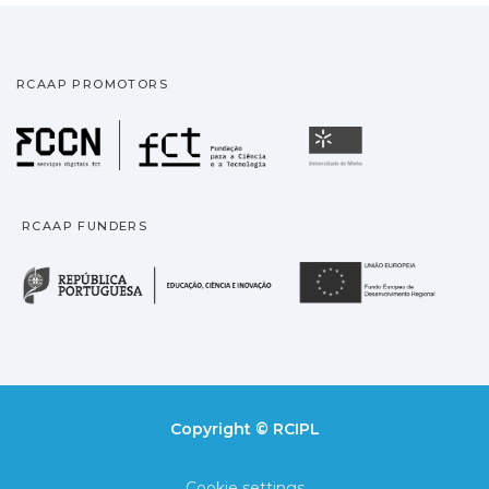
RCAAP PROMOTORS
Fundação para a Ciência
Universidade
RCAAP FUNDERS
República Portuguesa · M
União
Copyright © RCIPL
Cookie settings