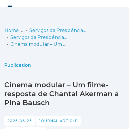
Log
(current)
In
Home
Serviços da Presidência do Instituto Politécnico de Lisboa
Serviços da Presidência - Artigos
Communities
Cinema modular – Um filme-resposta de Chantal Akerman a Pina Bausch
& Collections
Browse repository
Publication
Entities
Cinema modular – Um filme-
Statistics
resposta de Chantal Akerman a
Pina Bausch
2025-06-23
JOURNAL ARTICLE