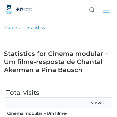
Log
(current)
In
Home
Statistics
Communities
& Collections
Statistics for Cinema modular –
Browse repository
Um filme-resposta de Chantal
Akerman a Pina Bausch
Entities
Total visits
views
Cinema modular – Um filme-