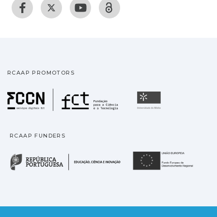
RCAAP PROMOTORS
Fundação para a Ciência
Universidade
RCAAP FUNDERS
República Portuguesa · M
União