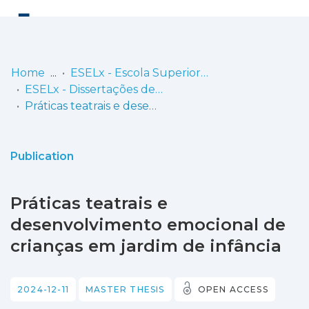
Log
(current)
In
Home
ESELx - Escola Superior de Educação de Lisboa
ESELx - Dissertações de Mestrado
Communities
Práticas teatrais e desenvolvimento emocional de crianças em jardim de infância
& Collections
Browse repository
Publication
Entities
Práticas teatrais e
Statistics
desenvolvimento emocional de
crianças em jardim de infância
2024-12-11
MASTER THESIS
OPEN ACCESS