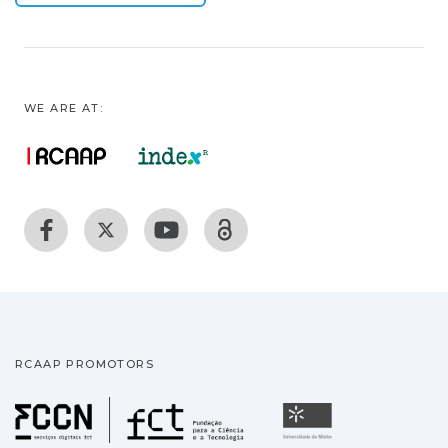
WE ARE AT:
RCAAP PROMOTORS
Fundação para a Ciência
Universidade