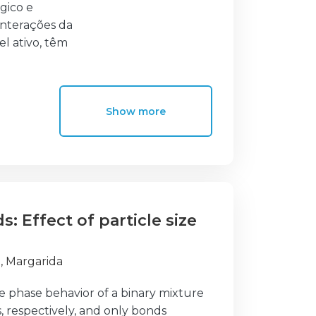
gico e
 interações da
el ativo, têm
lo de
Equipa local de
Show more
ao nível da
mplementação
tituída por
ível de
: Effect of particle size
o do nível de
TRC). Num
omentos de
 Margarida
o dos
the phase behavior of a binary mixture
ompanhamento é
, respectively, and only bonds