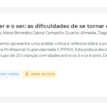
am com o projeto em desenvolvimento da mestranda, qu
cias de estar, simultaneamente, juntos e separados no te
r e o ser: as dificuldades de se torna
s, Maria Benedita Cabral Campello Duarte
;
Almeida, Tiag
to apresenta uma análise crítica e reflexiva sobre a prá
a Profissional Supervisionada II (PPSII). Esta prática de
upo de 20 crianças com idades entre os 3 e os 6 anos. De
bro de 2020 e maio de 2021) inserida numa Instituição P
 Movimento da Escola Moderna (MEM). Relativamente, à in
 se tornar educadora” aqui retratada consiste no estudo
TER THESIS
OPEN ACCESS
im, com a investigação em questão foi minha intenção olh
a ia ao encontro da educadora que pretendo ser e iden
gica.
 investigação-ação desenvolvida ao longo de sete meses,
 indireta registada através de notas de campo e registo 