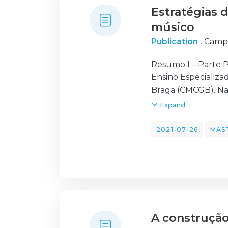
Estratégias 
natureza qualitati
recolha de dados f
músico
recursos educativos
Publication .
Campo
resultados, conclui
o uso dos recursos.
Resumo I – Parte P
inquiridos salient
Ensino Especializa
Expressões). O fee
Braga (CMCGB). Na 
Conservatório, ass
Expand
educativa, a ligaç
classe de trompet
2021-07-26
MAS
descrição geral da
contextualização d
selecionados para a
tópicos supramenc
A construção