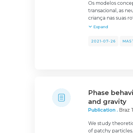
entrevistas orienta
Os modelos concep
transacional, as ne
criança nas suas ro
influenciado os pri
Expand
O nosso objetivo d
intervenção das pr
2021-07-26
MAS
Intervenção (ELI) 
funcionalidade das
dos programas de I
16 crianças com me
Num primeiro momen
descritivas: idade,
Phase behavio
desenvolvimento d
envolvimento da ed
and gravity
segundo momento 
Publication .
Braz T
avaliação.
Relativamente aos
We study theoretica
resultados obtido
of patchy particle