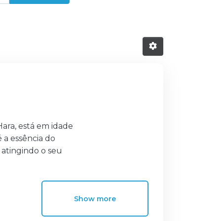
ara, está em idade
é a essência do
 atingindo o seu
ma representação tão
ação para a forma
Show more
o cineasta que