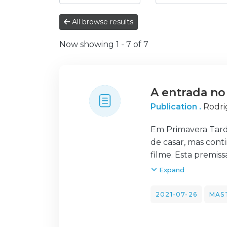
All browse results
Now showing
1 - 7 of 7
A entrada no
Publication .
Rodri
Em Primavera Tard
de casar, mas conti
filme. Esta premis
expoente máximo n
Expand
Esta investigação
tangível de uma mu
2021-07-26
MAS
como é que ela mud
Na conclusão, a di