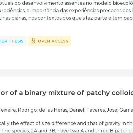
das a profissionais do mundo audiovisual.
tuais do desenvolvimento assentes no modelo bioecoló
urociências, a importância das experiências precoces das
tinas diárias, nos contextos dos quais faz parte e tem pap
ncípios da Intervenção Precoce na Infância (IPI).
e investigação, um estudo de caso exploratório do mode
áticas de intervenção precoce na infância (IPI), de uma 
TER THESIS
OPEN ACCESS
e responder à questão de investigação (“quais os ganhos 
 crianças nas três etapas de avaliação no decurso da i
PI?”), numa amostra probabilística, de conveniência cons
nos de 28 meses e 17 crianças com mais de 28 meses.
to, caraterizámos as crianças através das variáveis
 fatores de risco e fatores de risco acumulado, contexto, n
r of a binary mixture of patchy colloids
a criança (QD) em três momentos de avaliação, perceçã
ucadora e da família e o técnico responsável de caso (
analisamos a eficácia do acompanhamento nos três m
eixeira, Rodrigo
;
de las Heras, Daniel
;
Tavares, Jose
;
Gama,
 resultados, efeito do acompanhamento sobre a evoluçã
lly the effect of size difference and that of gravity in 
s nos QD depende o grupo de crianças. o efeito do ac
s. The species, 2A and 3B, have two A and three B patches