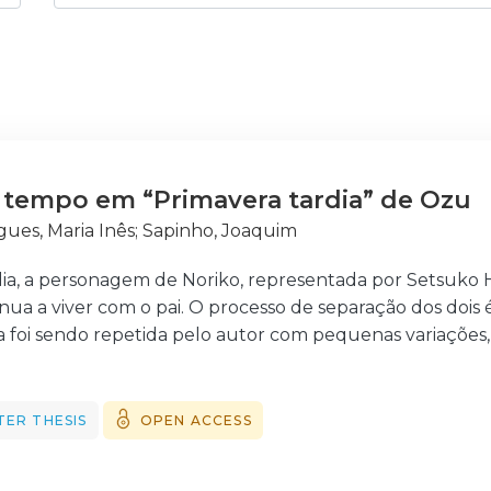
 tempo em “Primavera tardia” de Ozu
gues, Maria Inês
;
Sapinho, Joaquim
ia, a personagem de Noriko, representada por Setsuko H
nua a viver com o pai. O processo de separação dos dois 
sa foi sendo repetida pelo autor com pequenas variações,
a obra de 1949.
 pretende inquirir como é que Yasujirō Ozu consegue u
lher entre tempos, e como o realizador encontra figur
TER THESIS
OPEN ACCESS
a ao longo da narrativa.
ssertação procura definir os recursos cinematográficos d