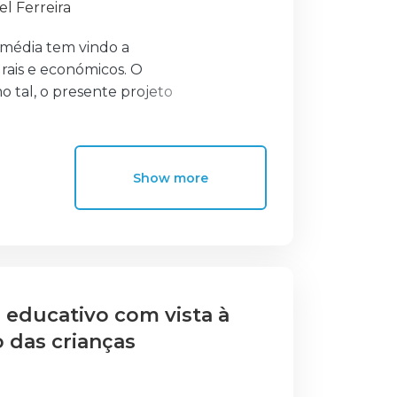
l Ferreira
imédia tem vindo a
urais e económicos. O
 tal, o presente projeto
s audiovisuais
ia escrita em formato
Show more
smedia e, por isso,
ossível, encetou-se na
onvergência, cultura
ry Jenkins e Nuno
nga-metragem se realizou
ph Campbell e Christopher
 educativo com vista à
omo construir um projeto
 das crianças
canais de
 realizaram-se