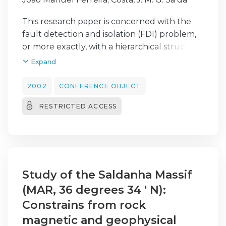
This research paper is concerned with the
fault detection and isolation (FDI) problem,
or more exactly, with a hierarchical structure
of fuzzy neural networks (HFNN) used for
Expand
fault isolation purposes in industrial
processes. The main aim of this research
2002
CONFERENCE OBJECT
work is to optimise the number of neurons in
RESTRICTED ACCESS
the hidden layer of all fuzzy neural
networks (FNNs) used in the HFNN. Thus,
the optimal brain surgeon (OBS) pruning
algorithm has been used to prune all FNNs.
After the OBS optimisation, the HFNN
structure continues to be able to isolate
Study of the Saldanha Massif
correctly, abrupt and incipient, single and
(MAR, 36 degrees 34 ' N):
multiple faults. At the same time, the
Constrains from rock
structure became simpler and better
magnetic and geophysical
generalisation capabilities have been