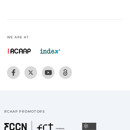
between three different stages of low
temperature oxidation: the presence of
titanomagnetite, titanomagnetite and
titanomaghemite, and exclusively of
titanomaghemite. Based on established
WE ARE AT:
empirical relationships between Curie
temperature and degree of oxidation, the
latter is tentatively deduced for all samples.
Finally, swath bathymetry and sidescan sonar
data combined with dive observations show
that the Saldanha Massif is located over an
exposed section of upper mantle rocks
interpreted to be the result of detachment
tectonics. Basalt samples inside the
detachment zone often have higher than
RCAAP PROMOTORS
expected oxidation rates; this effect can be
explained by the higher permeability caused
Fundação para a Ciência
Universidade
by the detachment fault activity.