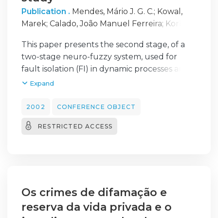
nacional e internacional, do trabalho
Publication .
Mendes, Mário J. G. C.
;
Kowal,
científico desenvolvido pelo nosso corpo
Marek
;
Calado, João Manuel Ferreira
;
Korbicz,
docente, de per si, ou de parceria com a
Józef
;
Costa, J. M. G. Sá da
restante comunidade académica e de
This paper presents the second stage, of a
investigação científica. Nas sociedades
two-stage neuro-fuzzy system, used for
modernas o conhecimento é uma mais valia
fault isolation (FI) in dynamic processes and
inquestionável, motor do seu
it`s built using a hierarchical structure of
Expand
desenvolvimento e gerador de riqueza. No
fuzzy neural networks. The current
nosso entendimento é um dever e uma
approach is tested under a hardware bench
2002
CONFERENCE OBJECT
obrigação apoiar todos os esforços
constructed with componentes commonly
RESTRICTED ACCESS
conducentes ao progresso do conhecimento
used in the industry and consists on a pilot
científico, bem como à sua transferência para
plant under supervision, a supervision unit, a
a sociedade. O ensino da engenharia é
fault detection and isolation unit and a fault
indissociável à realização de teses de
simulation unit. All the elements are
mestrado e de doutoramento. A actual
connected to a PROFIBUS network, which
legislação espartilha o ISEL nesta
acts as the communication system for
Os crimes de difamação e
componente de pós-graduação em
exchanging information between the
reserva da vida privada e o
engenharia, situação que urge resolver. Não
automation system and the distributed field