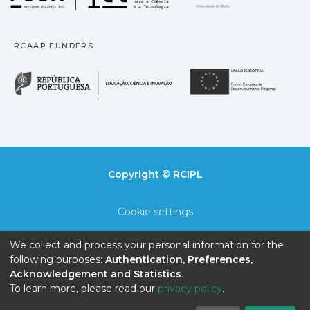
RCAAP FUNDERS
República Portuguesa · M
União
Copyright © RCIPL
Cookie settings
Privacy policy
We collect and process your personal information for the
following purposes:
Authentication, Preferences,
End User Agreement
Acknowledgement and Statistics
.
To learn more, please read our
privacy policy
.
Send Feedback