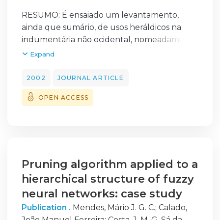
RESUMO: É ensaiado um levantamento,
ainda que sumário, de usos heráldicos na
indumentária não ocidental, nomeadamente
em África e no Japão.
Expand
2002
JOURNAL ARTICLE
OPEN ACCESS
Pruning algorithm applied to a
hierarchical structure of fuzzy
neural networks: case study
Publication .
Mendes, Mário J. G. C.
;
Calado,
João Manuel Ferreira
;
Costa, J. M. G. Sá da