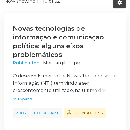
Now showing
1 - 10 of 52
Novas tecnologias de
informação e comunicação
política: alguns eixos
problemáticos
Publication .
Montargil, Filipe
O desenvolvimento de Novas Tecnologias de
Informação (NTI) tem vindo a ser
crescentemente utilizado, na última década,
como pano de fundo para repensar as
Expand
formas de organização da comunicação
política.
2002
BOOK PART
OPEN ACCESS
A internet ocupa, neste contexto, um papel
preponderante, sobretudo devido ao