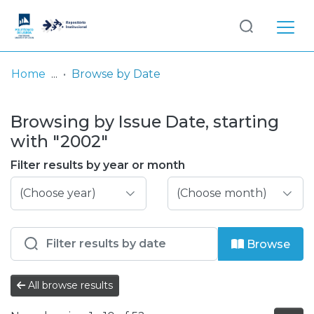
Log
(current)
In
Home
Browse by Date
Communities
Browsing by Issue Date, starting
& Collections
with "2002"
Browse repository
Filter results by year or month
Entities
Browse
All browse results