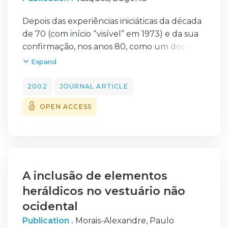
Depois das experiências iniciáticas da década
de 70 (com início “visível” em 1973) e da sua
confirmação, nos anos 80, como um dos mais
persistentes criadores do post 25 de Abril, a
Expand
arte cenográfica do arquitecto e designer
José Manuel Castanheira (n. em Castelo
2002
JOURNAL ARTICLE
Branco em 1952, o que é significativo, como
OPEN ACCESS
se poderá inferir pela sua extrema fidelidade
a raízes, lugares e pessoas) foi caracterizada
por uma forte geometrização da cena, isto é,
pela construção de espaços de modo a
evidenciar a associação do volume
geométrico com o cenário concebido como
A inclusão de elementos
arquitectura, como instalação ou como
heráldicos no vestuário não
suporte de pintura.
ocidental
Publication .
Morais-Alexandre, Paulo