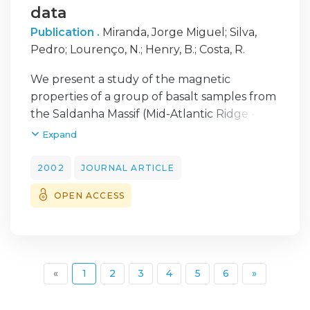
data
observed. A continuous binary distillation
column having several actuated valves with
Publication .
Miranda, Jorge Miguel
;
Silva,
PID control loops has been used as test bed
Pedro
;
Lourenço, N.
;
Henry, B.
;
Costa, R.
of the proposed approach.
We present a study of the magnetic
properties of a group of basalt samples from
the Saldanha Massif (Mid-Atlantic Ridge -
MAR - 36degrees 33' 54" N, 33degrees 26' W),
Expand
and we set out to interpret these properties
in the tectono-magmatic framework of this
2002
JOURNAL ARTICLE
sector of the MAR. Most samples have low
OPEN ACCESS
magnetic anisotropy and magnetic minerals
of single domain grain size, typical of rapid
cooling. The thermomagnetic study mostly
shows two different susceptibility peaks. The
high temperature peak is related to
(current)
«
1
2
3
4
5
6
»
mineralogical alteration due to heating. The
low temperature peak shows a distinction