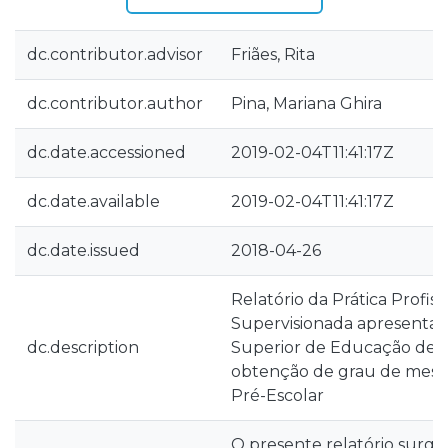
dc.contributor.advisor
Friães, Rita
dc.contributor.author
Pina, Mariana Ghira
dc.date.accessioned
2019-02-04T11:41:17Z
dc.date.available
2019-02-04T11:41:17Z
dc.date.issued
2018-04-26
Relatório da Prática Profiss
Supervisionada apresentad
dc.description
Superior de Educação de L
obtenção de grau de mes
Pré-­Escolar
O presente relatório surge