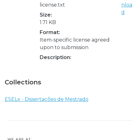
license.txt
nloa
d
Size:
1.71 KB
Format:
Item-specific license agreed
upon to submission
Description:
Collections
ESELx - Dissertações de Mestrado
WE ARE AT: