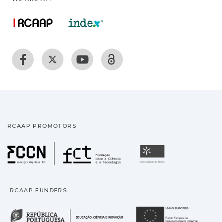
RCAAP PROMOTORS
Fundação para a Ciência
Universidade
RCAAP FUNDERS
República Portuguesa · M
União