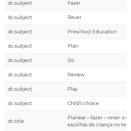
dc.subject
Fazer
dc.subject
Rever
dc.subject
Preschool Education
dc.subject
Plan
dc.subject
Do
dc.subject
Review
dc.subject
Play
dc.subject
Child’s choice
Planear – fazer – rever: o q
dc.title
escolhas da criança no tem