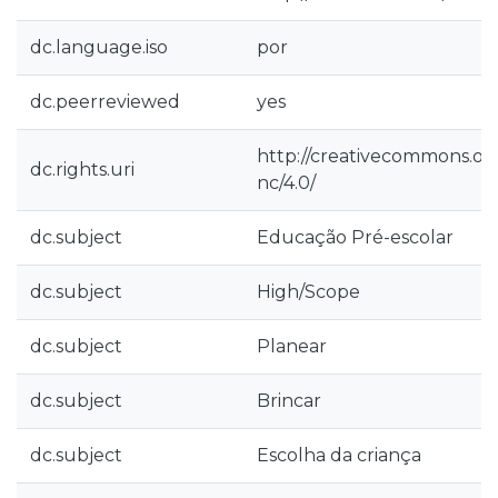
dc.language.iso
por
dc.peerreviewed
yes
http://creativecommons.org
dc.rights.uri
nc/4.0/
dc.subject
Educação Pré-­escolar
dc.subject
High/Scope
dc.subject
Planear
dc.subject
Brincar
dc.subject
Escolha da criança