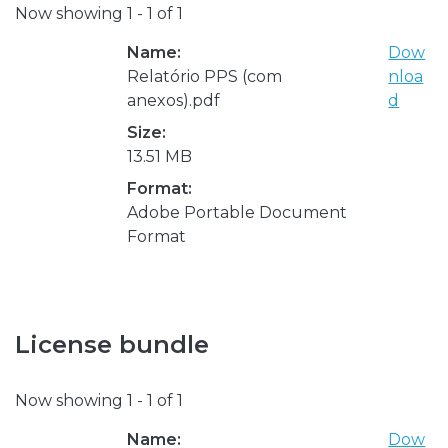
Now showing
1 - 1 of 1
Name:
Dow
Relatório PPS (com
nloa
anexos).pdf
d
Size:
13.51 MB
Format:
Adobe Portable Document
Format
License bundle
Now showing
1 - 1 of 1
Name:
Dow