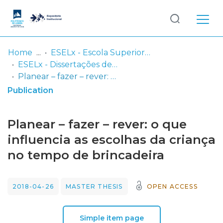
Log
(current)
In
Home
ESELx - Escola Superior de Educação de Lisboa
ESELx - Dissertações de Mestrado
Communities
Planear – fazer – rever: o que influencia as escolhas da criança no tempo de brincadeira
& Collections
Publication
Browse repository
Planear – fazer – rever: o que
Entities
influencia as escolhas da criança
no tempo de brincadeira
Statistics
2018-04-26
MASTER THESIS
OPEN ACCESS
Simple item page