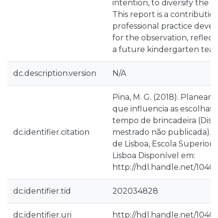
intention, to diversify the c
This report is a contributio
professional practice deve
for the observation, reflec
a future kindergarten teac
dc.description.version
N/A
Pina, M. G. (2018). Planear –
que influencia as escolhas 
tempo de brincadeira (Diss
dc.identifier.citation
mestrado não publicada). In
de Lisboa, Escola Superior
Lisboa Disponível em:
http://hdl.handle.net/1040
dc.identifier.tid
202034828
dc.identifier.uri
http://hdl.handle.net/1040