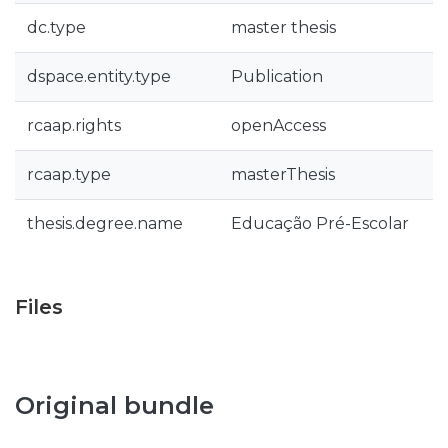
dc.type
master thesis
dspace.entity.type
Publication
rcaap.rights
openAccess
rcaap.type
masterThesis
thesis.degree.name
Educação Pré-Escolar
Files
Original bundle