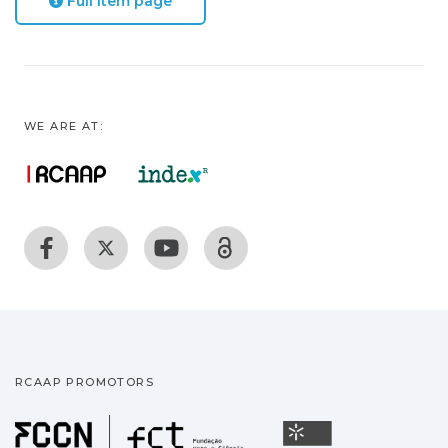
Full item page
WE ARE AT:
RCAAP PROMOTORS
Fundação para a Ciência
Universidade