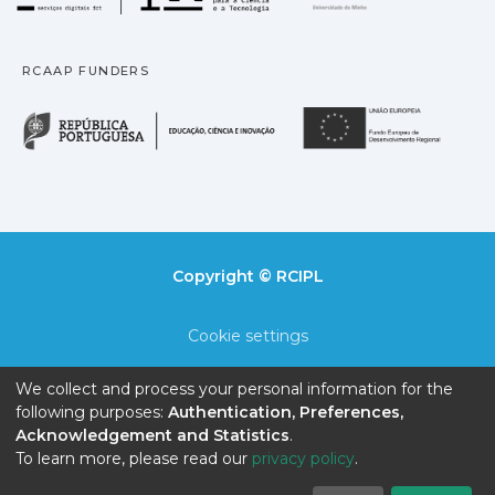
RCAAP FUNDERS
República Portuguesa · M
União
Copyright © RCIPL
Cookie settings
Privacy policy
We collect and process your personal information for the
following purposes:
Authentication, Preferences,
End User Agreement
Acknowledgement and Statistics
.
To learn more, please read our
privacy policy
.
Send Feedback