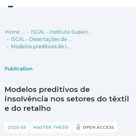
Log
(current)
In
Home
ISCAL - Instituto Superior de Contabilidade e Administração de Lisboa
ISCAL - Dissertações de Mestrado
Communities
Modelos preditivos de insolvência nos setores do têxtil e do retalho
& Collections
Browse repository
Publication
Entities
Modelos preditivos de
Statistics
insolvência nos setores do têxtil
e do retalho
2025-05
MASTER THESIS
OPEN ACCESS