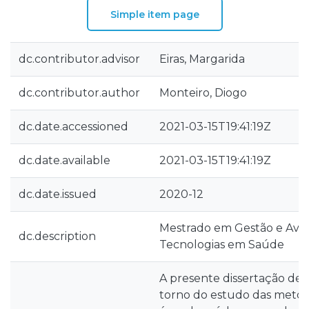
Simple item page
dc.contributor.advisor
Eiras, Margarida
dc.contributor.author
Monteiro, Diogo
dc.date.accessioned
2021-03-15T19:41:19Z
dc.date.available
2021-03-15T19:41:19Z
dc.date.issued
2020-12
Mestrado em Gestão e Aval
dc.description
Tecnologias em Saúde
A presente dissertação de
torno do estudo das metod