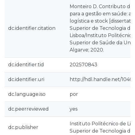
Monteiro D. Contributo do
para a gestão em saúde: ap
logística e stock [dissertatio
dc.identifier.citation
Superior de Tecnologia da
Lisboa/Instituto Politécnico
Superior de Saúde da Univ
Algarve; 2020.
dc.identifier.tid
202570843
dc.identifier.uri
http://hdl.handle.net/10400
dc.language.iso
por
dc.peerreviewed
yes
Instituto Politécnico de Lis
dc.publisher
Superior de Tecnologia da