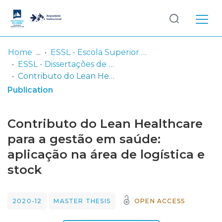
Log
(current)
In
Home
ESSL - Escola Superior de Saúde de Lisboa
ESSL - Dissertações de Mestrado
Communities
Contributo do Lean Healthcare para a gestão em saúde: aplicação na área de logística e stock
& Collections
Publication
Browse repository
Contributo do Lean Healthcare
Entities
para a gestão em saúde:
aplicação na área de logística e
Statistics
stock
2020-12
MASTER THESIS
OPEN ACCESS