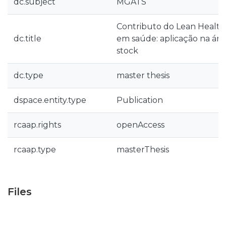
dc.subject
MGATS
Contributo do Lean Health
dc.title
em saúde: aplicação na área
stock
dc.type
master thesis
dspace.entity.type
Publication
rcaap.rights
openAccess
rcaap.type
masterThesis
Files