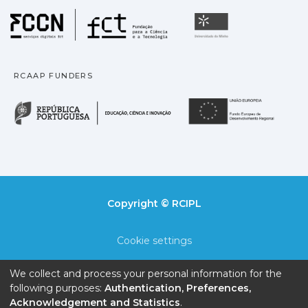
Fundação para a Ciência
Universidade
RCAAP FUNDERS
República Portuguesa · M
União
Copyright © RCIPL
Cookie settings
Privacy policy
We collect and process your personal information for the
following purposes:
Authentication, Preferences,
End User Agreement
Acknowledgement and Statistics
.