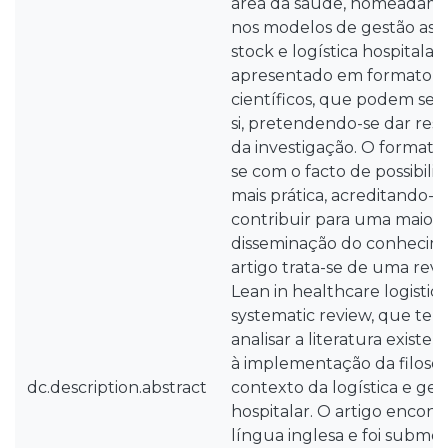
área da saúde, nomeadame
nos modelos de gestão assoc
stock e logística hospitalar
apresentado em formato de
científicos, que podem ser
si, pretendendo-se dar resp
da investigação. O formato
se com o facto de possibil
mais prática, acreditando-s
contribuir para uma maior e
disseminação do conhecime
artigo trata-se de uma revis
Lean in healthcare logistics
systematic review, que te
analisar a literatura existe
à implementação da filosof
dc.description.abstract
contexto da logística e gest
hospitalar. O artigo encont
língua inglesa e foi submet