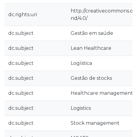
http://creativecommons.org
dc.rights.uri
nd/4.0/
dc.subject
Gestão em saúde
dc.subject
Lean Healthcare
dc.subject
Logística
dc.subject
Gestão de stocks
dc.subject
Healthcare management
dc.subject
Logistics
dc.subject
Stock management