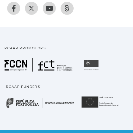
RCAAP PROMOTORS
Fundação para a Ciência
Universidade
RCAAP FUNDERS
República Portuguesa · M
União