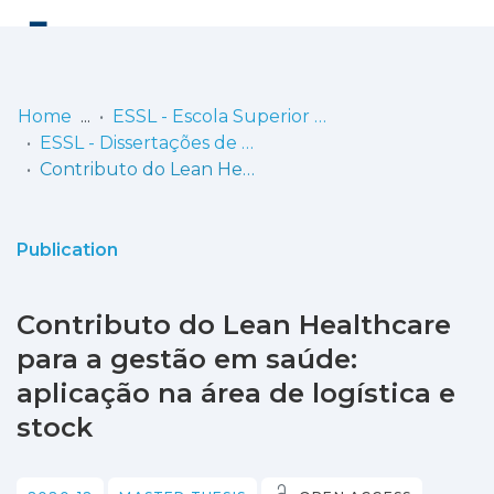
Log
(current)
In
Home
ESSL - Escola Superior de Saúde de Lisboa
ESSL - Dissertações de Mestrado
Communities
Contributo do Lean Healthcare para a gestão em saúde: aplicação na área de logística e stock
& Collections
Browse repository
Publication
Entities
Contributo do Lean Healthcare
Statistics
para a gestão em saúde:
aplicação na área de logística e
stock