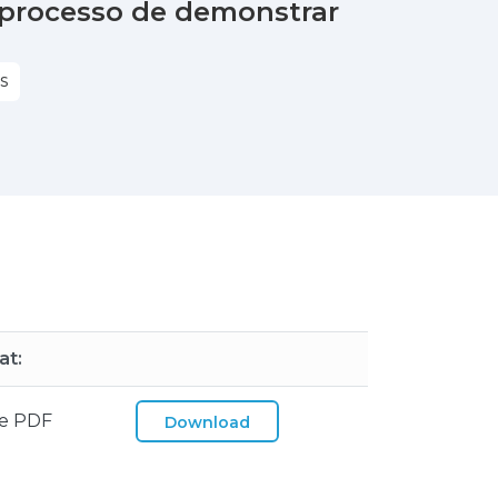
 processo de demonstrar
S
at:
e PDF
Download