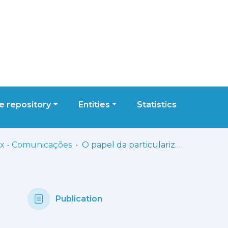
 repository
Entities
Statistics
x - Comunicações
O papel da particularização no processo de demonstrar
Publication