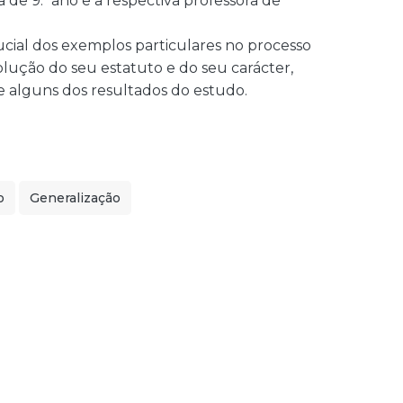
de 9.º ano e a respectiva professora de
cial dos exemplos particulares no processo
olução do seu estatuto e do seu carácter,
e alguns dos resultados do estudo.
o
Generalização