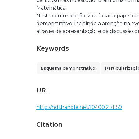
participantes no estudo foram uma turma 
Matemática.
Nesta comunicação, vou focar o papel cru
demonstrativo, incidindo a atenção na ev
através da apresentação e da discussão d
Keywords
Esquema demonstrativo,
Particularizaçã
URI
http://hdl.handle.net/10400.21/1159
Citation