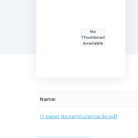
No
Thumbnail
Available
Name:
O papel da particularização.pdf