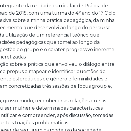
integrante da unidade curricular de Prática de
aio de 2015, com uma turma do 4.º ano do 1.º Ciclo
flexiva sobre a minha prática pedagógica, da minha
nhecimento que desenvolvi ao longo do percurso
da utilização de um referencial teórico que
ecisões pedagógicas que tomei ao longo da
gestão do grupo e o carater progressivo inerente
ncretizadas
ção sobre a prática que envolveu o diálogo entre
 me propus a mapear e identificar questões de
nte estereótipos de género e feminilidades e
ram concretizadas três sessões de focus group e,
.
m, grosso modo, reconhecer as relações que as
 ser mulher e determinadas características
entificar e compreender, após discussão, tomadas
ante situações problemáticas.
apesar de seguirem os modelos da sociedade,