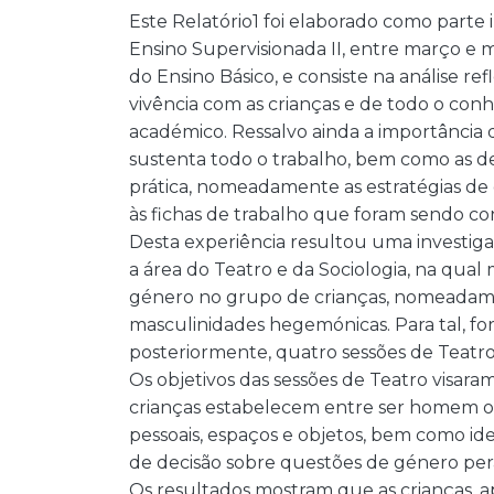
Este Relatório1 foi elaborado como parte 
Ensino Supervisionada II, entre março e m
do Ensino Básico, e consiste na análise re
vivência com as crianças e de todo o co
académico. Ressalvo ainda a importância 
sustenta todo o trabalho, bem como as d
prática, nomeadamente as estratégias de 
às fichas de trabalho que foram sendo co
Desta experiência resultou uma investiga
a área do Teatro e da Sociologia, na qual
género no grupo de crianças, nomeadame
masculinidades hegemónicas. Para tal, fo
posteriormente, quatro sessões de Teatro
Os objetivos das sessões de Teatro visara
crianças estabelecem entre ser homem ou
pessoais, espaços e objetos, bem como id
de decisão sobre questões de género per
Os resultados mostram que as crianças, 