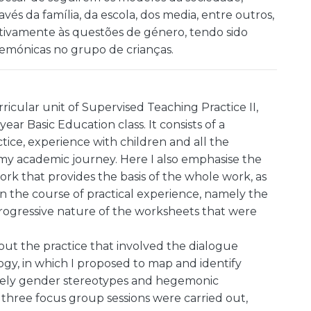
és da família, da escola, dos media, entre outros,
tivamente às questões de género, tendo sido
gemónicas no grupo de crianças.
ricular unit of Supervised Teaching Practice II,
ar Basic Education class. It consists of a
tice, experience with children and all the
y academic journey. Here I also emphasise the
rk that provides the basis of the whole work, as
in the course of practical experience, namely the
ogressive nature of the worksheets that were
out the practice that involved the dialogue
ogy, in which I proposed to map and identify
amely gender stereotypes and hegemonic
d, three focus group sessions were carried out,