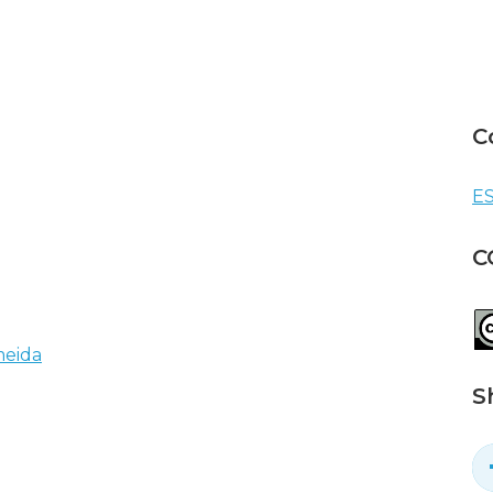
C
ES
C
meida
S