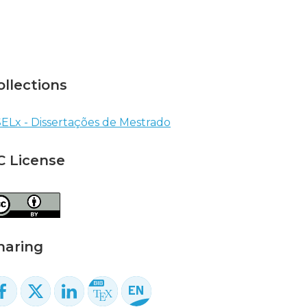
ollections
ELx - Dissertações de Mestrado
C License
haring