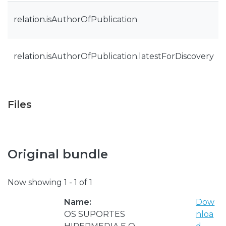
relation.isAuthorOfPublication
relation.isAuthorOfPublication.latestForDiscovery
Files
Original bundle
Now showing
1 - 1 of 1
Name:
Dow
OS SUPORTES
nloa