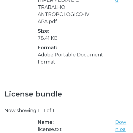
HIPERMEDIA E O
d
TRABALHO
ANTROPOLOGICO-IV
APA.pdf
Size:
78.41 KB
Format:
Adobe Portable Document
Format
License bundle
Now showing
1 - 1 of 1
Name:
Dow
license.txt
nloa