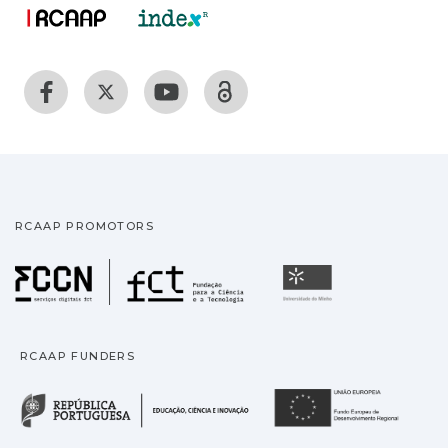
RCAAP PROMOTORS
Fundação para a Ciência
Universidade
RCAAP FUNDERS
República Portuguesa · M
União