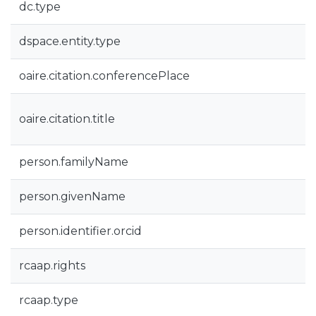
dc.type
dspace.entity.type
oaire.citation.conferencePlace
oaire.citation.title
person.familyName
person.givenName
person.identifier.orcid
rcaap.rights
rcaap.type