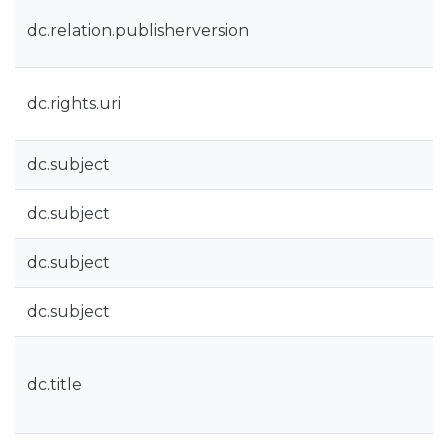
dc.relation.publisherversion
dc.rights.uri
dc.subject
dc.subject
dc.subject
dc.subject
dc.title