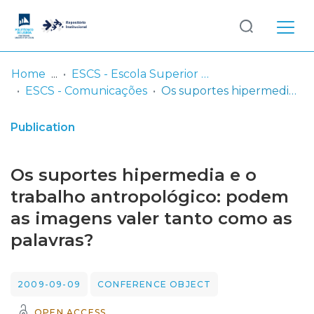
Log
(current)
In
Home
ESCS - Escola Superior de Comunicação Social
ESCS - Comunicações
Os suportes hipermedia e o trabalho antropológico: podem as imagens valer tanto como as palavras?
Communities
& Collections
Publication
Browse repository
Os suportes hipermedia e o
Entities
trabalho antropológico: podem
as imagens valer tanto como as
Statistics
palavras?
2009-09-09
CONFERENCE OBJECT
OPEN ACCESS