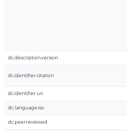
dc.description.version
dc.identifier.citation
dc.identifier.uri
dc.language.iso
dc.peerreviewed