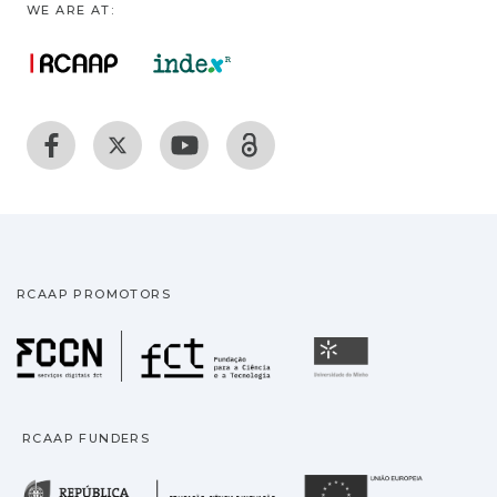
WE ARE AT:
RCAAP PROMOTORS
Fundação para a Ciência
Universidade
RCAAP FUNDERS
República Portuguesa · M
União