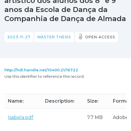
artístico dos alunos dos 8º e 9º
anos da Escola de Dança da
Companhia de Dança de Almada
2023-11-27
MASTER THESIS
OPEN ACCESS
http://hdl.handle.net/10400.21/16722
Use this identifier to reference this record.
Name:
Description:
Size:
Format
Isabela.pdf
7.7 MB
Adobe 