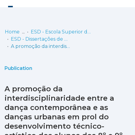
Log
(current)
In
Home
ESD - Escola Superior de Dança
ESD - Dissertações de Mestrado
Communities
A promoção da interdisciplinaridade entre a dança contemporânea e as danças urbanas em prol do desenvolvimento técnico-artístico dos alunos dos 8º e 9º anos da Escola de Dança da Companhia de Dança de Almada
& Collections
Browse repository
Publication
Entities
A promoção da
Statistics
interdisciplinaridade entre a
dança contemporânea e as
danças urbanas em prol do
desenvolvimento técnico-