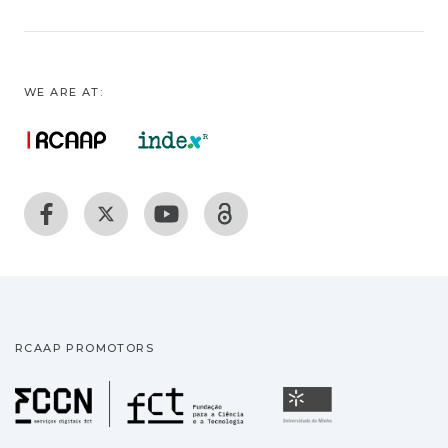
WE ARE AT:
RCAAP PROMOTORS
Fundação para a Ciência
Universidade