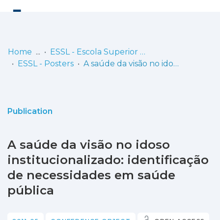
Log
(current)
In
Home
ESSL - Escola Superior de Saúde de Lisboa
ESSL - Posters
A saúde da visão no idoso institucionalizado: identificação de necessidades em saúde pública
Communities
& Collections
Browse repository
Publication
Entities
A saúde da visão no idoso
Statistics
institucionalizado: identificação
de necessidades em saúde
pública