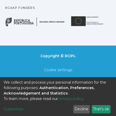
RCAAP FUNDERS
República Portuguesa · M
União
Copyright © RCIPL
Cookie settings
Privacy policy
We collect and process your personal information for the
following purposes:
Authentication, Preferences,
End User Agreement
Acknowledgement and Statistics
.
To learn more, please read our
privacy policy
.
Send Feedback
Customize
Decline
That's ok