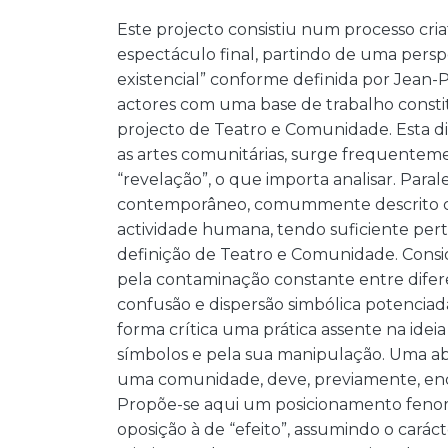
Este projecto consistiu num processo cri
espectáculo final, partindo de uma perspe
existencial” conforme definida por Jean-P
actores com uma base de trabalho constit
projecto de Teatro e Comunidade. Esta dis
as artes comunitárias, surge frequenteme
“revelação”, o que importa analisar. Para
contemporâneo, comummente descrito c
actividade humana, tendo suficiente per
definição de Teatro e Comunidade. Consi
pela contaminação constante entre difere
confusão e dispersão simbólica potenciad
forma crítica uma prática assente na idei
símbolos e pela sua manipulação. Uma abo
uma comunidade, deve, previamente, encont
Propõe-se aqui um posicionamento fenome
oposição à de “efeito”, assumindo o carác