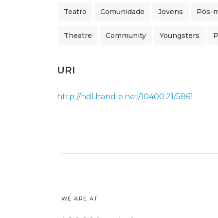
Teatro
Comunidade
Jovens
Pós-
Theatre
Community
Youngsters
P
URI
http://hdl.handle.net/10400.21/5861
WE ARE AT: