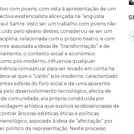
ativo com jovens, com vista à apresentação de um
ctiva existencialista alicerçada na “angústia
S
aul Sartre. Visto ser um trabalho com jovens não
uído pelo ideário destes, considerou-se ser um
ciplina, relacionada com o próprio teatro, e com
nte associada a ideias de “transformação” e de
lelamente, o contexto social e económico
omo pós-moderno, influencia qualquer
tinência conceptual para ser levado em conta na
dera-se que o “caldo” pós-moderno, caracterizado
ntes esferas do foro social e de uma aparente
a pelo desenvolvimento tecnológico, afecta de
a de comunidade, ela própria constituída por
rdagem artística que explora as idiossincrasias de
rar âncoras estéticas, éticas e políticas.
nológico, associado à ideia de “afectação” por
ter político da representação. Neste processo