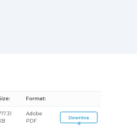
Size:
Format:
717.31
Adobe
Downloa
KB
PDF
d