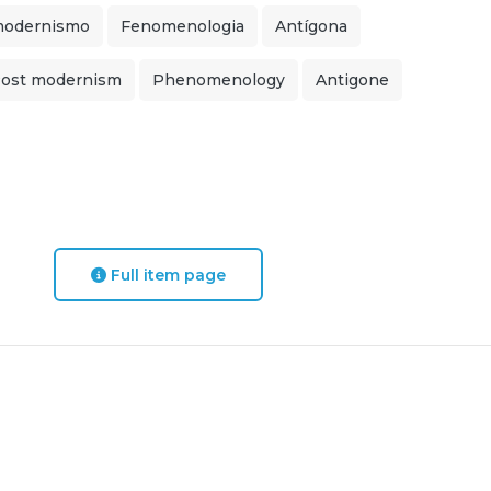
modernismo
Fenomenologia
Antígona
ost modernism
Phenomenology
Antigone
Full item page