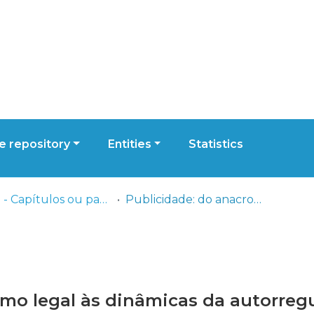
 repository
Entities
Statistics
ESCS - Capítulos ou partes de livros
Publicidade: do anacronismo legal às dinâmicas da autorregulação
smo legal às dinâmicas da autorreg