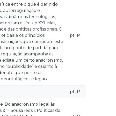
ítica entre o que é definido
o, autorregulação e
vas dinâmicas tecnológicas,
acterizam o século XXI. Mas,
e das práticas profissionais. O
iciais e os princípios
pt_PT
instituições que compõem este
itui o ponto de partida para
se a regulação acompanha as
se existe um certo anacronismo,
o “publicidade” e quanto à
der até que ponto os
, deontológicos e legais.
pt_PT
ade: Do anacronismo legal às
& H.Sousa (eds.). Políticas da