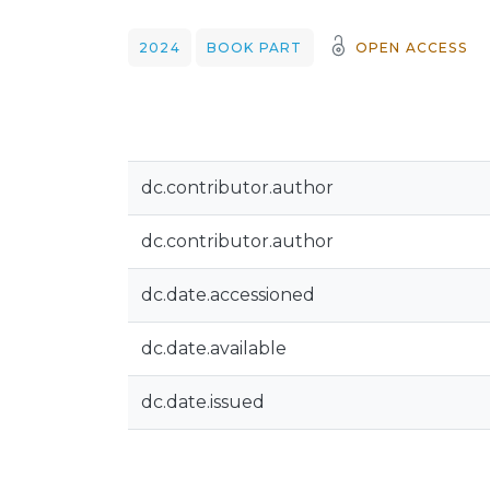
2024
BOOK PART
OPEN ACCESS
dc.contributor.author
dc.contributor.author
dc.date.accessioned
dc.date.available
dc.date.issued