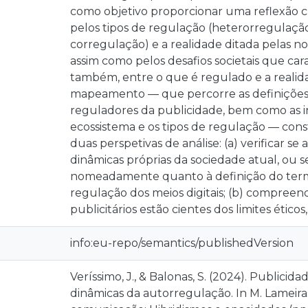
como objetivo proporcionar uma reflexão cr
pelos tipos de regulação (heterorregulaçã
corregulação) e a realidade ditada pelas no
assim como pelos desafios societais que car
também, entre o que é regulado e a realidad
mapeamento — que percorre as definições of
reguladores da publicidade, bem como as 
ecossistema e os tipos de regulação — const
duas perspetivas de análise: (a) verificar 
dinâmicas próprias da sociedade atual, ou 
nomeadamente quanto à definição do term
regulação dos meios digitais; (b) compreen
publicitários estão cientes dos limites éticos
info:eu-repo/semantics/publishedVersion
Veríssimo, J., & Balonas, S. (2024). Publicid
dinâmicas da autorregulação. In M. Lameiras 