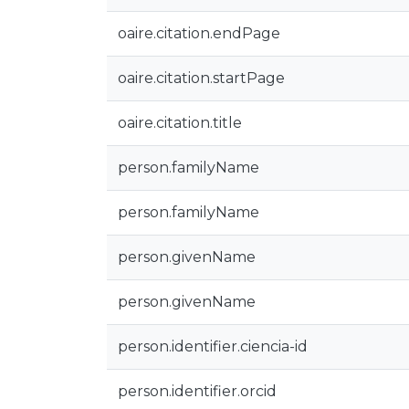
oaire.citation.endPage
oaire.citation.startPage
oaire.citation.title
person.familyName
person.familyName
person.givenName
person.givenName
person.identifier.ciencia-id
person.identifier.orcid