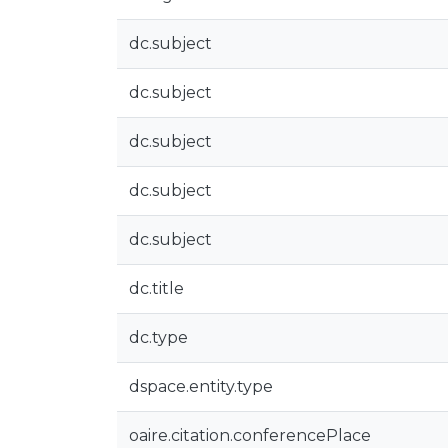
dc.subject
dc.subject
dc.subject
dc.subject
dc.subject
dc.title
dc.type
dspace.entity.type
oaire.citation.conferencePlace