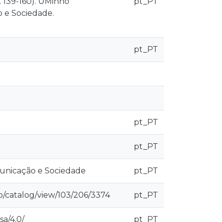
 139-160). UMinho
pt_PT
 e Sociedade.
pt_PT
pt_PT
pt_PT
unicação e Sociedade
pt_PT
o/catalog/view/103/206/3374
pt_PT
sa/4.0/
pt_PT