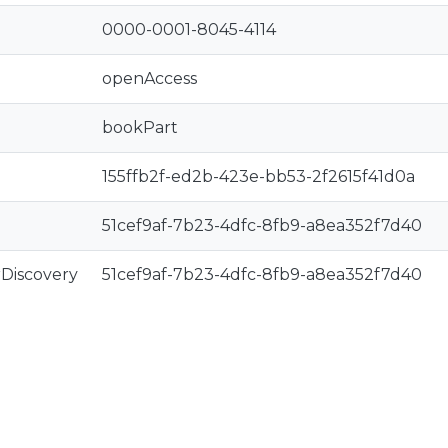
0000-0001-8045-4114
openAccess
bookPart
155ffb2f-ed2b-423e-bb53-2f2615f41d0a
51cef9af-7b23-4dfc-8fb9-a8ea352f7d40
rDiscovery
51cef9af-7b23-4dfc-8fb9-a8ea352f7d40