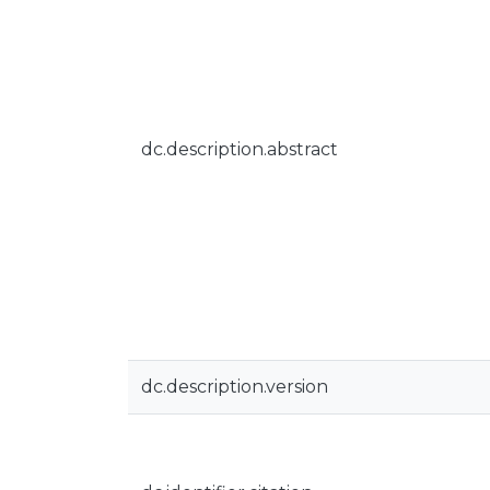
dc.description.abstract
dc.description.version