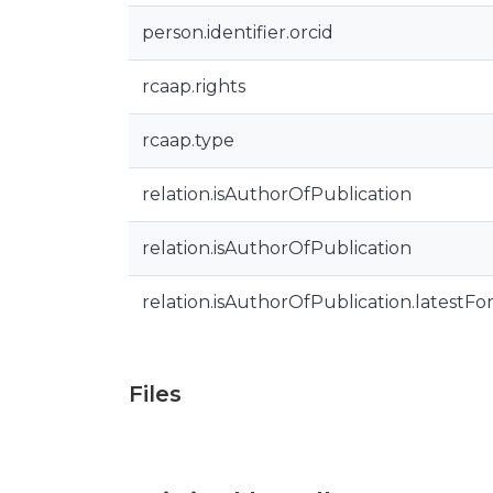
person.identifier.orcid
rcaap.rights
rcaap.type
relation.isAuthorOfPublication
relation.isAuthorOfPublication
relation.isAuthorOfPublication.latestFo
Files