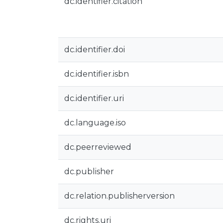
dc.identifier.citation
dc.identifier.doi
dc.identifier.isbn
dc.identifier.uri
dc.language.iso
dc.peerreviewed
dc.publisher
dc.relation.publisherversion
dc.rights.uri