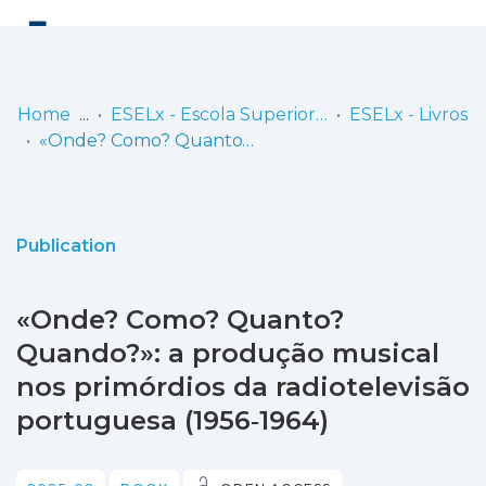
Log
(current)
In
Home
ESELx - Escola Superior de Educação de Lisboa
ESELx - Livros
«Onde? Como? Quanto? Quando?»: a produção musical nos primórdios da radiotelevisão portuguesa (1956‑1964)
Communities
& Collections
Browse repository
Publication
Entities
«Onde? Como? Quanto?
Statistics
Quando?»: a produção musical
nos primórdios da radiotelevisão
portuguesa (1956‑1964)