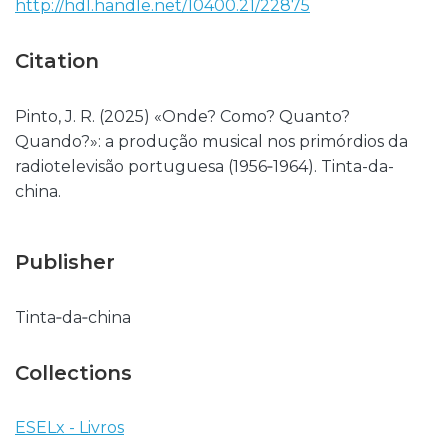
http://hdl.handle.net/10400.21/22875
Citation
Pinto, J. R. (2025) «Onde? Como? Quanto?
Quando?»: a produção musical nos primórdios da
radiotelevisão portuguesa (1956‑1964). Tinta-da-
china.
Publisher
Tinta‑da‑china
Collections
ESELx - Livros