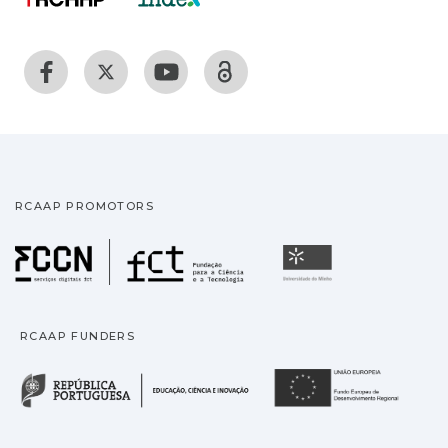
RCAAP PROMOTORS
Fundação para a Ciência
Universidade
RCAAP FUNDERS
República Portuguesa · M
União