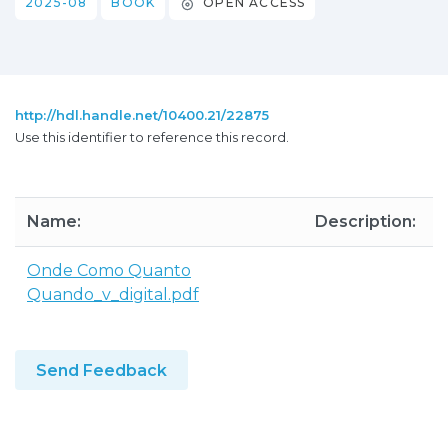
2025-08
BOOK
OPEN ACCESS
http://hdl.handle.net/10400.21/22875
Use this identifier to reference this record.
Name:
Description:
S
Onde Como Quanto
Quando_v_digital.pdf
Send Feedback