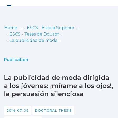
Log
(current)
In
Home
ESCS - Escola Superior de Comunicação Social
ESCS - Teses de Doutoramento
Communities
La publicidad de moda dirigida a los jóvenes: ¡mírame a los ojos!, la persuasión silenciosa
& Collections
Browse repository
Publication
Entities
La publicidad de moda dirigida
Statistics
a los jóvenes: ¡mírame a los ojos!,
la persuasión silenciosa
2014-07-02
DOCTORAL THESIS