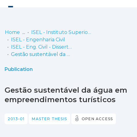
Log
(current)
In
Home
ISEL - Instituto Superior de Engenharia de Lisboa
ISEL - Engenharia Civil
Communities
ISEL - Eng. Civil - Dissertações de Mestrado
& Collections
Gestão sustentável da água em empreendimentos turísticos
Browse repository
Publication
Entities
Gestão sustentável da água em
Statistics
empreendimentos turísticos
2013-01
MASTER THESIS
OPEN ACCESS