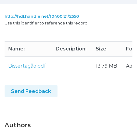
http://hdl.handle.net/10400.21/2550
Use this identifier to reference this record.
Name:
Description:
Size:
For
Dissertação.pdf
13.79 MB
Ado
Send Feedback
Authors