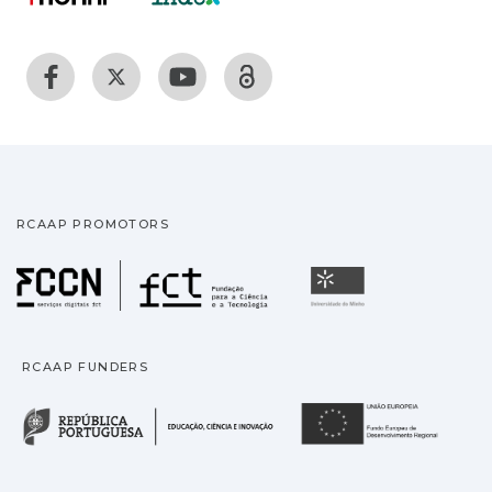
RCAAP PROMOTORS
Fundação para a Ciência
Universidade
RCAAP FUNDERS
República Portuguesa · M
União