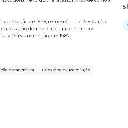
nstitucional revolucionária, assumindo-se como a
S
onstituição de 1976, o Conselho da Revolução
rmalização democrática - garantindo aos
ís - até à sua extinção, em 1982.
ição democrática
Conselho da Revolução