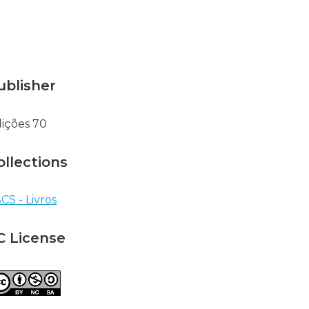
ublisher
ições 70
ollections
CS - Livros
C License