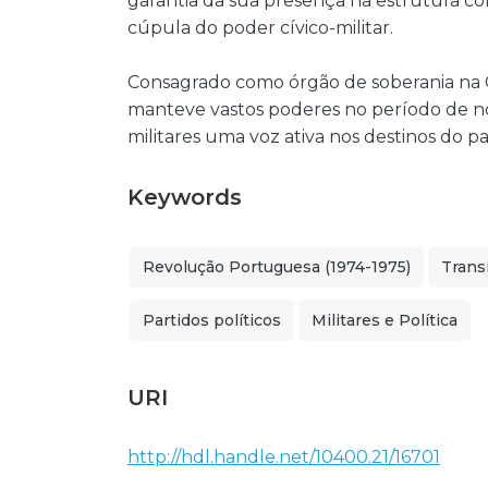
garantia da sua presença na estrutura co
cúpula do poder cívico-militar.
Consagrado como órgão de soberania na C
manteve vastos poderes no período de no
militares uma voz ativa nos destinos do pa
Keywords
Revolução Portuguesa (1974-1975)
Trans
Partidos políticos
Militares e Política
URI
http://hdl.handle.net/10400.21/16701