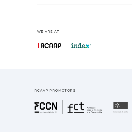
WE ARE AT:
RCAAP PROMOTORS
Fundação pa
U