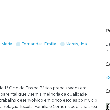
P
a Maria
Fernandes, Emília
Morais, Ilda
De
Pl
C
ES
do 1.º Ciclo do Ensino Básico preocupados em
C
 parental que visem a melhoria da qualidade
trabalho desenvolvido em cinco escolas do 1º Ciclo
 Relação, Escola, Família e Comunidade1 , na área