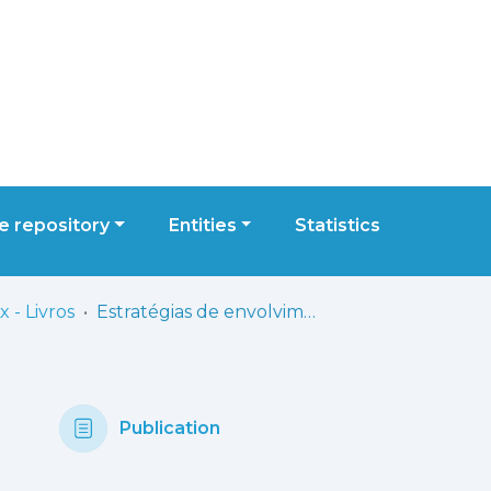
 repository
Entities
Statistics
 - Livros
Estratégias de envolvimento parental, projecto parceria entre escola, família e comunidade
Publication