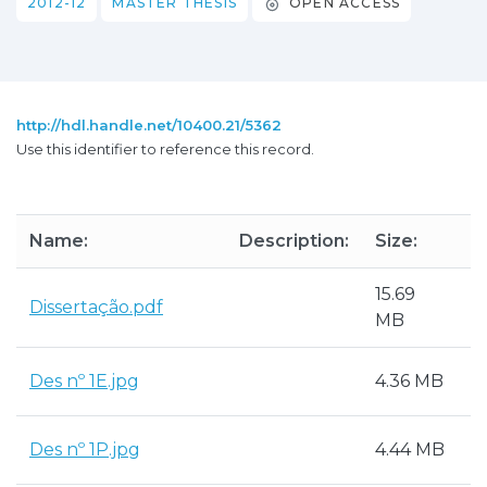
2012-12
MASTER THESIS
OPEN ACCESS
http://hdl.handle.net/10400.21/5362
Use this identifier to reference this record.
Name:
Description:
Size:
F
15.69
A
Dissertação.pdf
MB
P
Des nº 1E.jpg
4.36 MB
J
Des nº 1P.jpg
4.44 MB
J