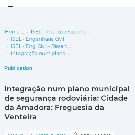
Log
(current)
In
Home
ISEL - Instituto Superior de Engenharia de Lisboa
ISEL - Engenharia Civil
Communities
ISEL - Eng. Civil - Dissertações de Mestrado
& Collections
Integração num plano municipal de segurança rodoviária: Cidade da Amadora: Freguesia da Venteira
Browse repository
Publication
Entities
Integração num plano municipal
Statistics
de segurança rodoviária: Cidade
da Amadora: Freguesia da
Venteira