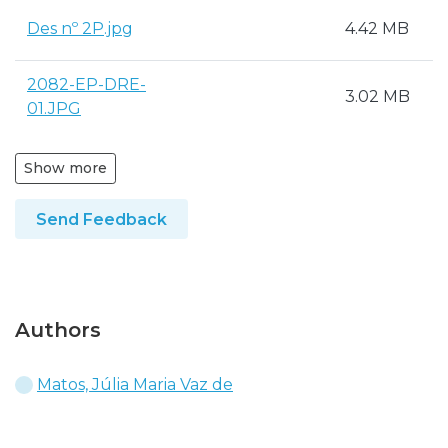
Des nº 2P.jpg
4.42 MB
J
2082-EP-DRE-
3.02 MB
J
01.JPG
Show more
Send Feedback
Authors
Matos, Júlia Maria Vaz de