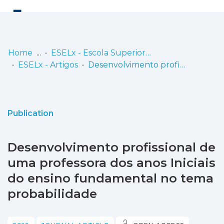
Log
(current)
In
Home
ESELx - Escola Superior de Educação de Lisboa
ESELx - Artigos
Desenvolvimento profissional de uma professora dos anos Iniciais do ensino fundamental no tema probabilidade
Communities
& Collections
Browse repository
Publication
Entities
Desenvolvimento profissional de
Statistics
uma professora dos anos Iniciais
do ensino fundamental no tema
probabilidade