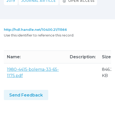
2019
JOURNAL ARTICLE
OPEN ACCESS
http://hdl.handle.net/10400.21/11566
Use this identifier to reference this record.
Name:
Description:
Size:
1980-4415-bolema-33-65-
846.2
1175.pdf
KB
Send Feedback