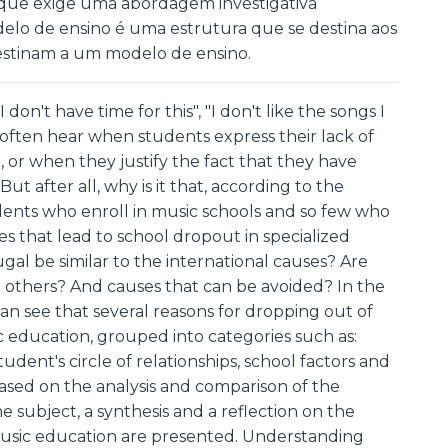
ue exige uma abordagem investigativa
lo de ensino é uma estrutura que se destina aos
destinam a um modelo de ensino.
 don't have time for this", "I don't like the songs I
 often hear when students express their lack of
, or when they justify the fact that they have
t after all, why is it that, according to the
udents who enroll in music schools and so few who
es that lead to school dropout in specialized
gal be similar to the international causes? Are
 others? And causes that can be avoided? In the
can see that several reasons for dropping out of
c education, grouped into categories such as:
tudent's circle of relationships, school factors and
Based on the analysis and comparison of the
he subject, a synthesis and a reflection on the
music education are presented. Understanding