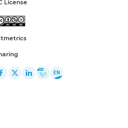
C License
ltmetrics
haring