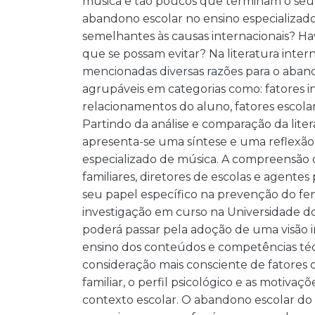
música e tão poucos que terminam o seu 
abandono escolar no ensino especializad
semelhantes às causas internacionais? Ha
que se possam evitar? Na literatura inter
mencionadas diversas razões para o aband
agrupáveis em categorias como: fatores ind
relacionamentos do aluno, fatores escolare
Partindo da análise e comparação da liter
apresenta-se uma síntese e uma reflexão
especializado de música. A compreensão d
familiares, diretores de escolas e agente
seu papel específico na prevenção do fe
investigação em curso na Universidade
poderá passar pela adoção de uma visão i
ensino dos conteúdos e competências té
consideração mais consciente de fatores c
familiar, o perfil psicológico e as motivaç
contexto escolar. O abandono escolar do