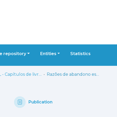
 repository
Entities
Statistics
ESML - Capítulos de livros
Razões de abandono escolar no ensino especializado de música: o que dizem as pesquisas?
Publication