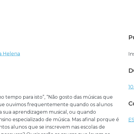
P
ia Helena
In
D
10
ho tempo para isto”, “Não gosto das músicas que
C
 que ouvimos frequentemente quando os alunos
a sua aprendizagem musical, ou quando
ensino especializado de música. Mas afinal porque é
ES
antos alunos que se inscrevem nas escolas de