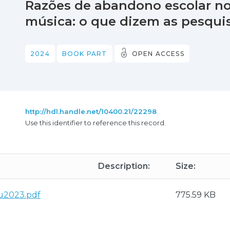
Razões de abandono escolar no
música: o que dizem as pesqui
2024
BOOK PART
OPEN ACCESS
http://hdl.handle.net/10400.21/22298
Use this identifier to reference this record.
Description:
Size:
eu2023.pdf
775.59 KB