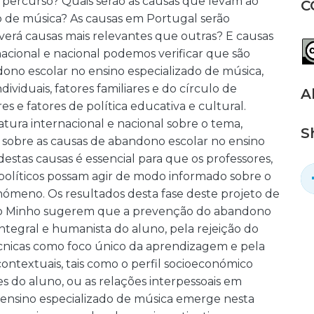
percurso? Quais serão as causas que levam ao
C
o de música? As causas em Portugal serão
verá causas mais relevantes que outras? E causas
nacional e nacional podemos verificar que são
ono escolar no ensino especializado de música,
ividuais, fatores familiares e do círculo de
A
s e fatores de política educativa e cultural.
atura internacional e nacional sobre o tema,
S
 sobre as causas de abandono escolar no ensino
estas causas é essencial para que os professores,
s políticos possam agir de modo informado sobre o
nómeno. Os resultados desta fase deste projeto de
 do Minho sugerem que a prevenção do abandono
ntegral e humanista do aluno, pela rejeição do
cnicas como foco único da aprendizagem e pela
ontextuais, tais como o perfil socioeconómico
ões do aluno, ou as relações interpessoais em
 ensino especializado de música emerge nesta