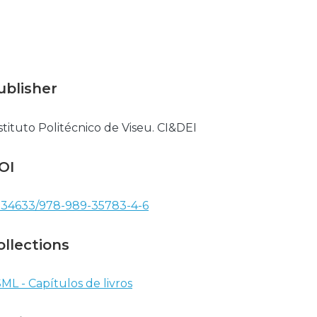
ublisher
stituto Politécnico de Viseu. CI&DEI
OI
.34633/978-989-35783-4-6
ollections
ML - Capítulos de livros