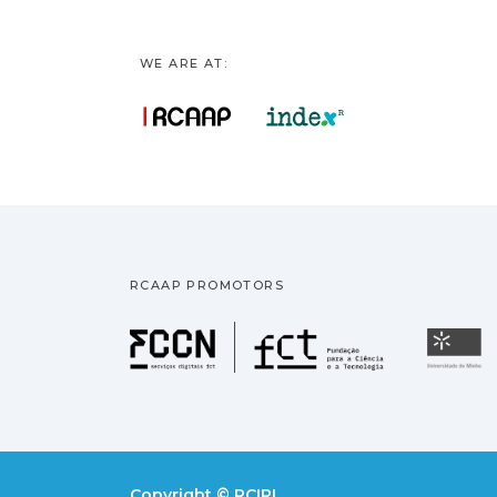
WE ARE AT:
RCAAP PROMOTORS
Fundação pa
U
Copyright © RCIPL