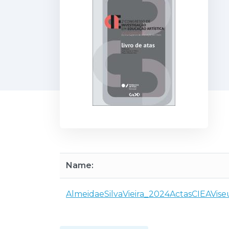
Name:
AlmeidaeSilvaVieira_2024ActasCIEAVis