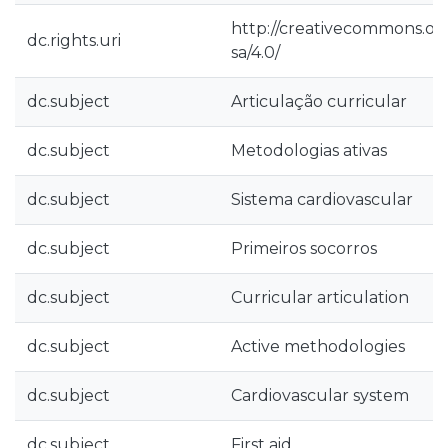
http://creativecommons.org
dc.rights.uri
sa/4.0/
dc.subject
Articulação curricular
dc.subject
Metodologias ativas
dc.subject
Sistema cardiovascular
dc.subject
Primeiros socorros
dc.subject
Curricular articulation
dc.subject
Active methodologies
dc.subject
Cardiovascular system
dc.subject
First aid