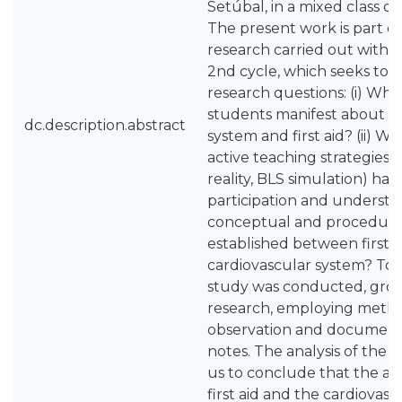
Setúbal, in a mixed class of
The present work is part o
research carried out within
2nd cycle, which seeks to 
research questions: (i) What
students manifest about th
dc.description.abstract
system and first aid? (ii) W
active teaching strategies (l
reality, BLS simulation) ha
participation and understan
conceptual and procedural
established between first 
cardiovascular system? To t
study was conducted, grou
research, employing metho
observation and document
notes. The analysis of the 
us to conclude that the ar
first aid and the cardiovas