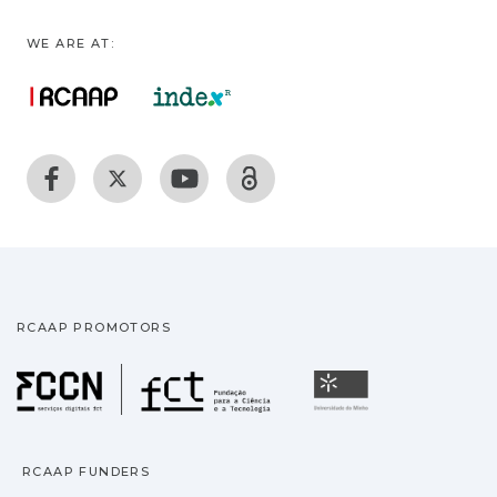
WE ARE AT:
RCAAP PROMOTORS
Fundação para a Ciência
Universidade
RCAAP FUNDERS