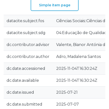
Simple item page
datacite.subject.fos
Ciências Sociais::Ciências 
datacite.subject.sdg
04:Educação de Qualidad
dc.contributor.advisor
Valente, Bianor Antónia da
dc.contributor.author
Adro, Madalena Santos
dc.date.accessioned
2025-11-04T16:30:24Z
dc.date.available
2025-11-04T16:30:24Z
dc.date.issued
2025-07-21
dc.date.submitted
2025-07-07