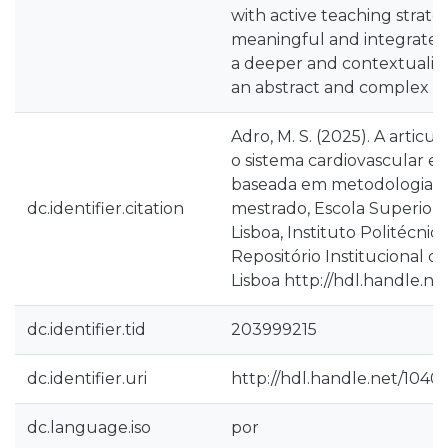
with active teaching strateg
meaningful and integrated
a deeper and contextualiz
an abstract and complex c
Adro, M. S. (2025). A articu
o sistema cardiovascular e 
baseada em metodologias at
dc.identifier.citation
mestrado, Escola Superior
Lisboa, Instituto Politécnico
Repositório Institucional d
Lisboa http://hdl.handle.n
dc.identifier.tid
203999215
dc.identifier.uri
http://hdl.handle.net/1040
dc.language.iso
por