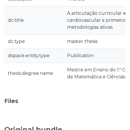
A articulação curricular en
dc.title
cardiovascular e primeiros
metodologias ativas
dc.type
master thesis
dspace.entity.type
Publication
Mestre em Ensino do 1.º Cic
thesis.degree.name
de Matemática e Ciências N
Files
Original bundle