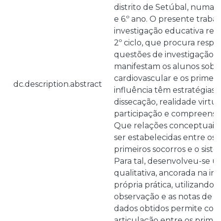
distrito de Setúbal, numa t
e 6.º ano. O presente traba
investigação educativa rea
2º ciclo, que procura resp
questões de investigação: (
manifestam os alunos sobre
cardiovascular e os primeiro
dc.description.abstract
influência têm estratégias d
dissecação, realidade virtu
participação e compreensão 
Que relações conceptuais
ser estabelecidas entre os
primeiros socorros e o sist
Para tal, desenvolveu-se u
qualitativa, ancorada na in
própria prática, utilizand
observação e as notas de c
dados obtidos permite conc
articulação entre os primei