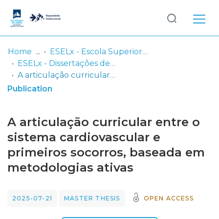
Log
(current)
In
Home
ESELx - Escola Superior de Educação de Lisboa
ESELx - Dissertações de Mestrado
Communities
A articulação curricular entre o sistema cardiovascular e primeiros socorros, baseada em metodologias ativas
& Collections
Publication
Browse repository
A articulação curricular entre o
Entities
sistema cardiovascular e
primeiros socorros, baseada em
Statistics
metodologias ativas
2025-07-21
MASTER THESIS
OPEN ACCESS