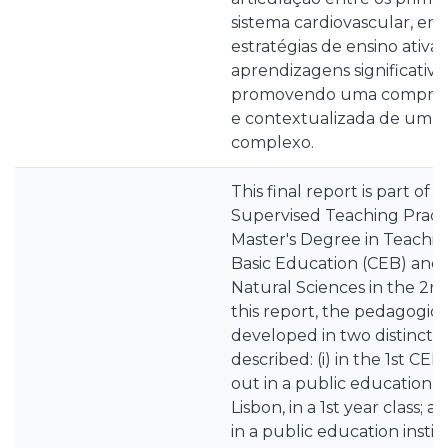
sistema cardiovascular, e
estratégias de ensino ativas
aprendizagens significativa
promovendo uma compree
e contextualizada de um c
complexo.
This final report is part of 
Supervised Teaching Practic
Master's Degree in Teaching
Basic Education (CEB) and
Natural Sciences in the 2
this report, the pedagogica
developed in two distinct 
described: (i) in the 1st CE
out in a public education in
Lisbon, in a 1st year class; a
in a public education institu