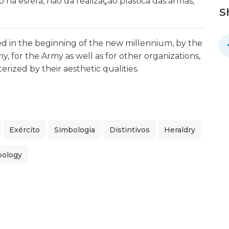
na esfera, não da realização plástica das armas,
S
d in the beginning of the new millennium, by the
, for the Army as well as for other organizations,
erized by their aesthetic qualities.
Exército
Simbologia
Distintivos
Heraldry
ology