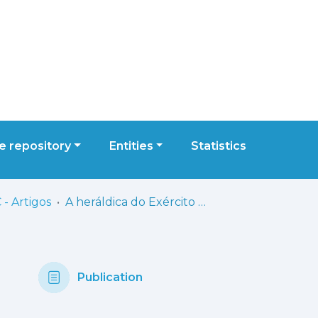
 repository
Entities
Statistics
- Artigos
A heráldica do Exército Português no novo milénio: tradição e Inovação
Publication