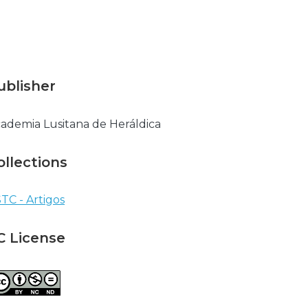
ublisher
ademia Lusitana de Heráldica
ollections
TC - Artigos
C License