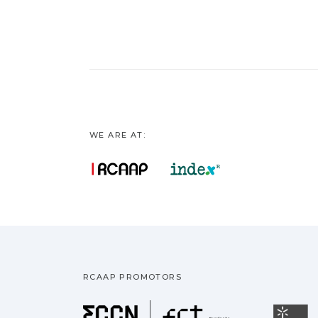
WE ARE AT:
RCAAP PROMOTORS
Fundação pa
U