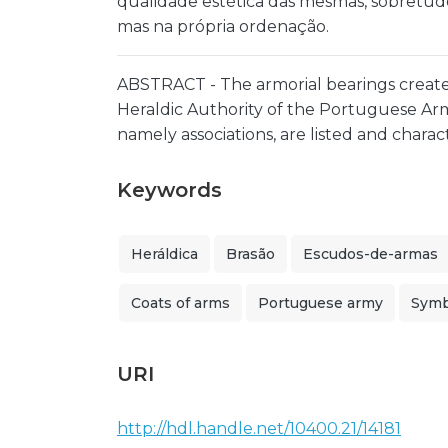
qualidade estética das mesmas, sobretudo 
mas na própria ordenação.
ABSTRACT - The armorial bearings create
Heraldic Authority of the Portuguese Army
namely associations, are listed and charact
Keywords
Heráldica
Brasão
Escudos-de-armas
Coats of arms
Portuguese army
Symb
URI
http://hdl.handle.net/10400.21/14181