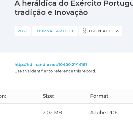
A heráldica do Exército Portug
tradição e Inovação
2021
JOURNAL ARTICLE
OPEN ACCESS
http://hdl.handle.net/10400.21/14181
Use this identifier to reference this record.
on:
Size:
Format:
2.02 MB
Adobe PDF