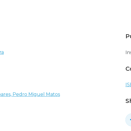
P
ra
In
C
IS
oares, Pedro Miguel Matos
S