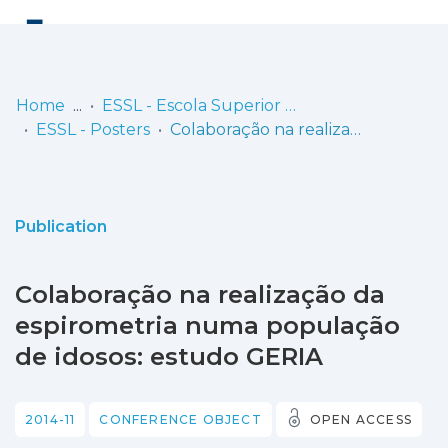
Log
(current)
In
Home
ESSL - Escola Superior de Saúde de Lisboa
ESSL - Posters
Colaboração na realização da espirometria numa população de idosos: estudo GERIA
Communities
& Collections
Browse repository
Publication
Entities
Colaboração na realização da
Statistics
espirometria numa população
de idosos: estudo GERIA
2014-11
CONFERENCE OBJECT
OPEN ACCESS