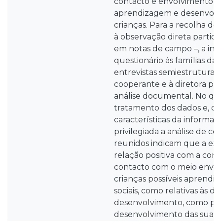
contacto e envolvimento p
aprendizagem e desenvolv
crianças. Para a recolha do
à observação direta partici
em notas de campo –, a inq
questionário às famílias das
entrevistas semiestrutura
cooperante e à diretora pe
análise documental. No qu
tratamento dos dados e, co
características da informaçã
privilegiada a análise de c
reunidos indicam que a ex
relação positiva com a co
contacto com o meio envol
crianças possíveis aprendi
sociais, como relativas às d
desenvolvimento, como po
desenvolvimento das suas 