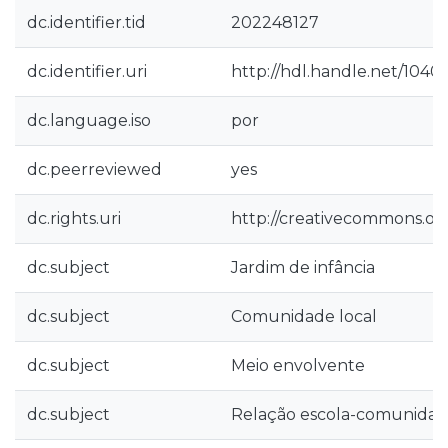
dc.identifier.tid
202248127
dc.identifier.uri
http://hdl.handle.net/1040
dc.language.iso
por
dc.peerreviewed
yes
dc.rights.uri
http://creativecommons.org
dc.subject
Jardim de infância
dc.subject
Comunidade local
dc.subject
Meio envolvente
dc.subject
Relação escola-comunida