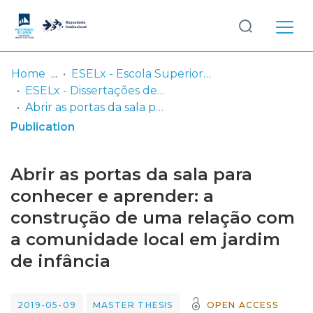
Log
(current)
In
Home
ESELx - Escola Superior de Educação de Lisboa
ESELx - Dissertações de Mestrado
Communities
Abrir as portas da sala para conhecer e aprender: a construção de uma relação com a comunidade local em jardim de infância
& Collections
Publication
Browse repository
Abrir as portas da sala para
Entities
conhecer e aprender: a
construção de uma relação com
Statistics
a comunidade local em jardim
de infância
2019-05-09
MASTER THESIS
OPEN ACCESS