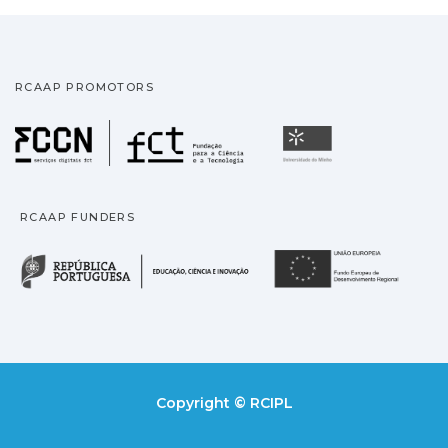
RCAAP PROMOTORS
Fundação para a Ciência
Universidade
RCAAP FUNDERS
República Portuguesa · M
União
Copyright © RCIPL