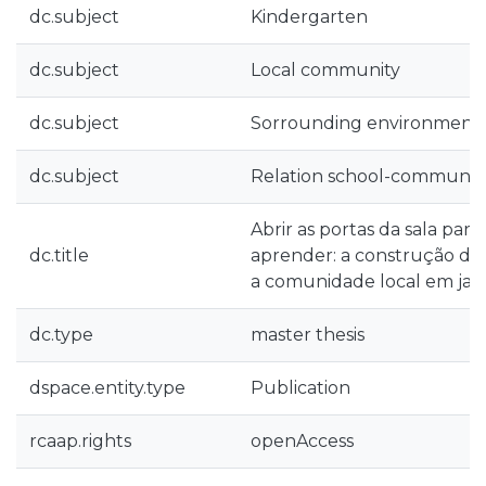
dc.subject
Kindergarten
dc.subject
Local community
dc.subject
Sorrounding environment
dc.subject
Relation school-communit
Abrir as portas da sala par
dc.title
aprender: a construção d
a comunidade local em jard
dc.type
master thesis
dspace.entity.type
Publication
rcaap.rights
openAccess