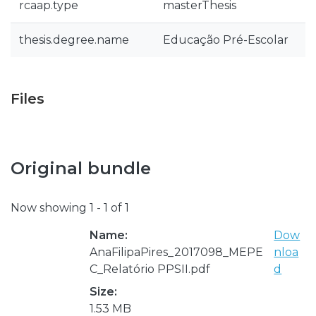
rcaap.type
masterThesis
thesis.degree.name
Educação Pré-Escolar
Files
Original bundle
Now showing
1 - 1 of 1
Name:
Dow
AnaFilipaPires_2017098_MEPE
nloa
C_Relatório PPSII.pdf
d
Size:
1.53 MB