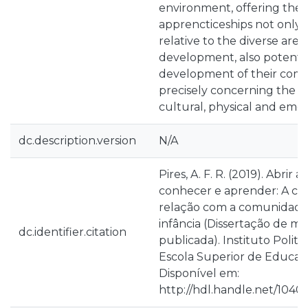
environment, offering the 
apprencticeships not only so
relative to the diverse areas
development, also potenti
development of their com
precisely concerning the cog
cultural, physical and emot
dc.description.version
N/A
Pires, A. F. R. (2019). Abrir 
conhecer e aprender: A c
relação com a comunidade 
infância (Dissertação de m
dc.identifier.citation
publicada). Instituto Polité
Escola Superior de Educaçã
Disponível em:
http://hdl.handle.net/1040