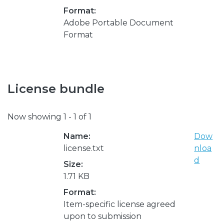
Format:
Adobe Portable Document
Format
License bundle
Now showing
1 - 1 of 1
Name:
Dow
license.txt
nloa
d
Size:
1.71 KB
Format:
Item-specific license agreed
upon to submission