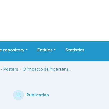
 repository
Entities
Statistics
- Posters
O impacto da hipertensão arterial no desempenho cognitivo
Publication