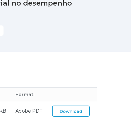
rial no desempenho
S
Format:
 KB
Adobe PDF
Download