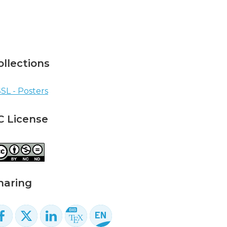
ollections
SL - Posters
C License
haring