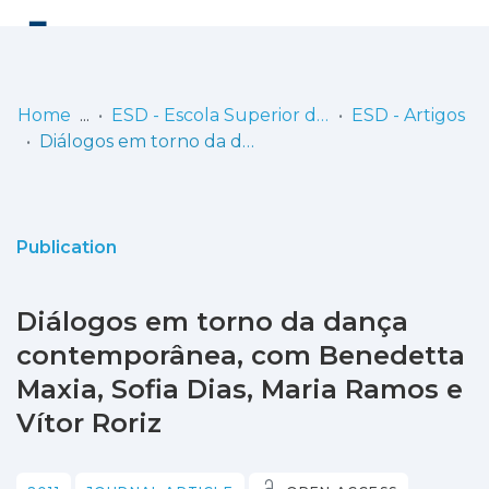
Log
(current)
In
Home
ESD - Escola Superior de Dança
ESD - Artigos
Diálogos em torno da dança contemporânea, com Benedetta Maxia, Sofia Dias, Maria Ramos e Vítor Roriz
Communities
& Collections
Browse repository
Publication
Entities
Diálogos em torno da dança
Statistics
contemporânea, com Benedetta
Maxia, Sofia Dias, Maria Ramos e
Vítor Roriz