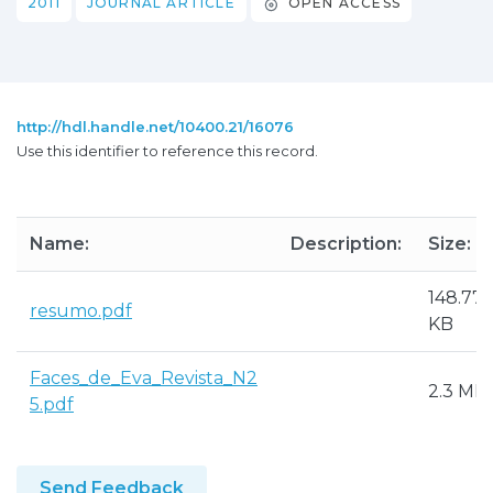
2011
JOURNAL ARTICLE
OPEN ACCESS
http://hdl.handle.net/10400.21/16076
Use this identifier to reference this record.
Name:
Description:
Size:
148.77
resumo.pdf
KB
Faces_de_Eva_Revista_N2
2.3 MB
5.pdf
Send Feedback