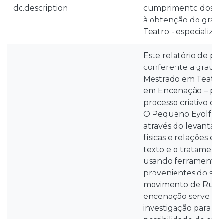
dc.description
cumprimento dos re
à obtenção do gra
Teatro - especiali
Este relatório de p
conferente a grau 
Mestrado em Teatro
em Encenação – pr
processo criativo 
O Pequeno Eyolf d
através do levanta
físicas e relações e
texto e o tratame
usando ferramentas
provenientes do si
movimento de Rudo
encenação serve 
investigação para 