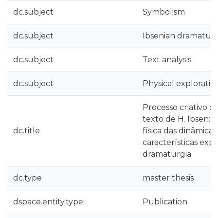
dc.subject
Symbolism
dc.subject
Ibsenian dramatur
dc.subject
Text analysis
dc.subject
Physical exploratio
Processo criativo 
texto de H. Ibsen:
dc.title
física das dinâmicas
características expr
dramaturgia
dc.type
master thesis
dspace.entity.type
Publication