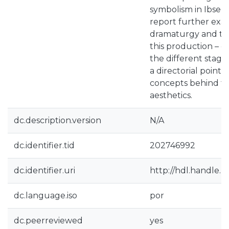
symbolism in Ibsenia
report further exam
dramaturgy and th
this production – ex
the different stages
a directorial point 
concepts behind t
aesthetics.
dc.description.version
N/A
dc.identifier.tid
202746992
dc.identifier.uri
http://hdl.handle.n
dc.language.iso
por
dc.peerreviewed
yes