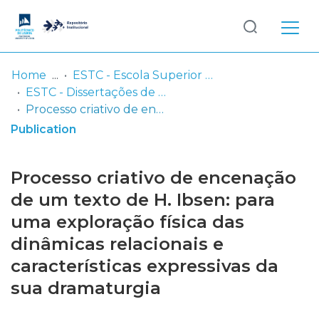
Log
(current)
In
Home
ESTC - Escola Superior de Teatro e Cinema
ESTC - Dissertações de Mestrado
Communities
Processo criativo de encenação de um texto de H. Ibsen: para uma exploração física das dinâmicas relacionais e características expressivas da sua dramaturgia
& Collections
Publication
Browse repository
Processo criativo de encenação
Entities
de um texto de H. Ibsen: para
uma exploração física das
Statistics
dinâmicas relacionais e
características expressivas da
sua dramaturgia