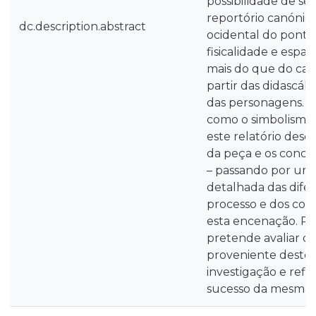
possibilidade de se
reportório canónic
dc.description.abstract
ocidental do ponto 
fisicalidade e espac
mais do que do caráct
partir das didascáli
das personagens. 
como o simbolismo d
este relatório desc
da peça e os conce
– passando por uma
detalhada das difer
processo e dos conc
esta encenação. Por
pretende avaliar o
proveniente deste 
investigação e refle
sucesso da mesma.