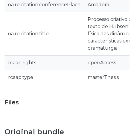
oaire.citation.conferencePlace
Amadora
Processo criativo 
texto de H. Ibsen:
oaire.citation.title
física das dinâmicas
características expr
dramaturgia
rcaap.rights
openAccess
rcaap.type
masterThesis
Files
Original bundle