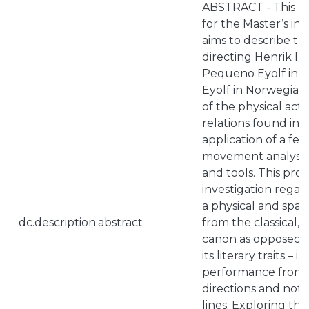
ABSTRACT - This pro
for the Master’s in 
aims to describe th
directing Henrik Ibs
Pequeno Eyolf in P
Eyolf in Norwegian
of the physical acti
relations found in 
application of a fe
movement analysis 
and tools. This proc
investigation regard
a physical and spatia
dc.description.abstract
from the classical,
canon as opposed t
its literary traits – i.
performance from t
directions and not 
lines. Exploring th