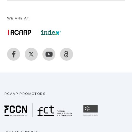
WE ARE AT:
RCAAP PROMOTORS
Fundação para a Ciência
Universidade