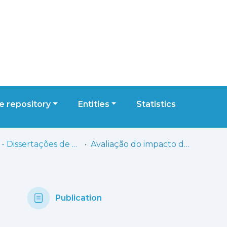
 repository
Entities
Statistics
ESSL - Dissertações de Mestrado
Avaliação do impacto da certificação da ISO 45001 numa organização: estudo de caso
Publication