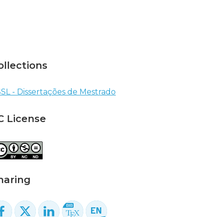
ollections
SL - Dissertações de Mestrado
C License
haring