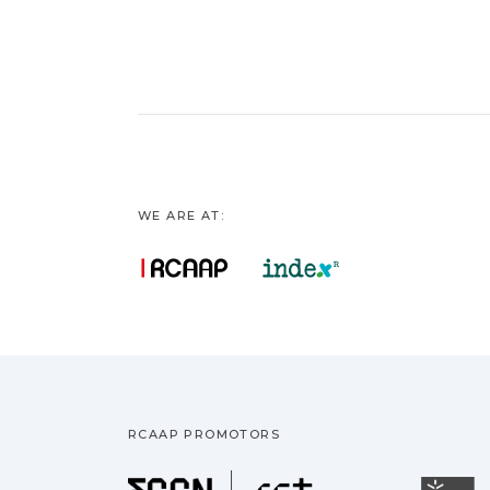
WE ARE AT:
RCAAP PROMOTORS
Fundação pa
U