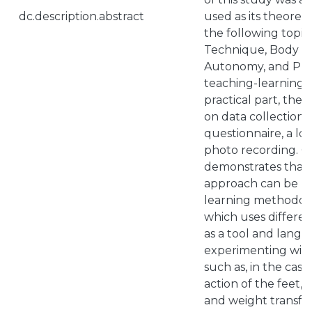
dc.description.abstract
used as its theoreti
the following topics
Technique, Body A
Autonomy, and Pro
teaching-learning pr
practical part, the
on data collection t
questionnaire, a lo
photo recording. O
demonstrates that 
approach can be us
learning methodolo
which uses differe
as a tool and langu
experimenting with 
such as, in the case 
action of the feet,
and weight transfers