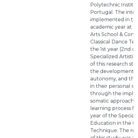
Polytechnic Institut
Portugal. The inte
implemented in th
academic year at P
Arts School & Conse
Classical Dance Tec
the 1st year (2nd cy
Specialized Artisti
of this research s
the development o
autonomy, and the 
in their personal da
through the imple
somatic approach i
learning process for
year of the Speciali
Education in the Cl
Technique. The re
of this study was a