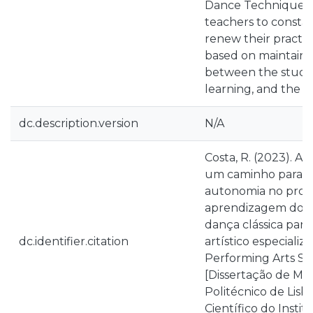
Dance Technique. It
teachers to constan
renew their practice
based on maintainin
between the studen
learning, and the t
dc.description.version
N/A
Costa, R. (2023). 
um caminho para o
autonomia no proce
aprendizagem do c
dança clássica para
dc.identifier.citation
artístico especializ
Performing Arts Sc
[Dissertação de Mes
Politécnico de Lisbo
Científico do Instit