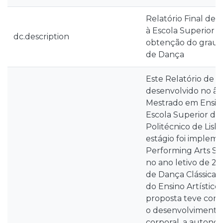
Relatório Final de 
à Escola Superior d
dc.description
obtenção do grau 
de Dança
Este Relatório de Es
desenvolvido no âm
Mestrado em Ensin
Escola Superior de 
Politécnico de Lisb
estágio foi implem
Performing Arts Sc
no ano letivo de 2
de Dança Clássica pa
do Ensino Artístico 
proposta teve com
o desenvolvimento 
corporal, a autonom