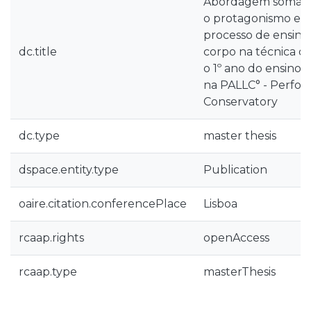
Abordagem somátic
o protagonismo e 
processo de ensin
dc.title
corpo na técnica de
o 1º ano do ensino a
na PALLC° - Perfor
Conservatory
dc.type
master thesis
dspace.entity.type
Publication
oaire.citation.conferencePlace
Lisboa
rcaap.rights
openAccess
rcaap.type
masterThesis