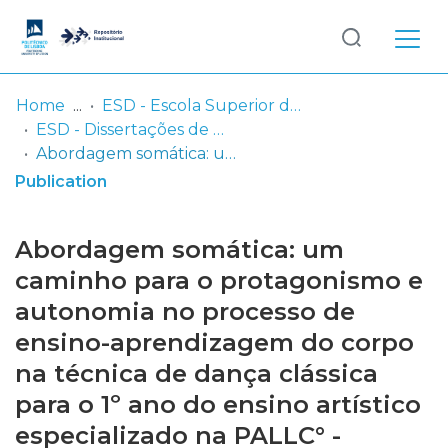
Log
(current)
In
Home
ESD - Escola Superior de Dança
ESD - Dissertações de Mestrado
Communities
Abordagem somática: um caminho para o protagonismo e autonomia no processo de ensino-aprendizagem do corpo na técnica de dança clássica para o 1º ano do ensino artístico especializado na PALLC° - Performing Arts School & Conservatory
& Collections
Publication
Browse repository
Abordagem somática: um
Entities
caminho para o protagonismo e
autonomia no processo de
Statistics
ensino-aprendizagem do corpo
na técnica de dança clássica
para o 1º ano do ensino artístico
especializado na PALLC° -