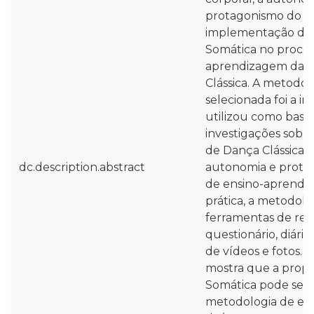
protagonismo do di
implementação da
Somática no proces
aprendizagem da T
Clássica. A metodol
selecionada foi a i
utilizou como base 
investigações sobre
de Dança Clássica, 
dc.description.abstract
autonomia e prota
de ensino-aprendi
prática, a metodol
ferramentas de re
questionário, diário
de vídeos e fotos. A
mostra que a prop
Somática pode ser 
metodologia de en