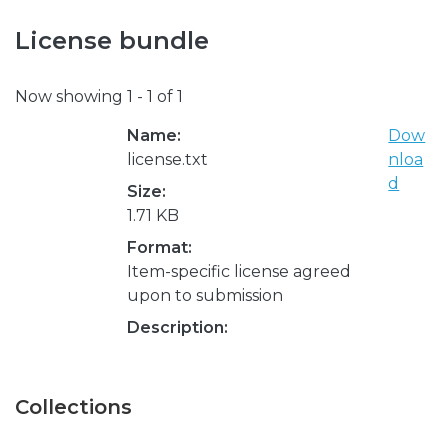
License bundle
Now showing
1 - 1 of 1
Name:
Dow
license.txt
nloa
d
Size:
1.71 KB
Format:
Item-specific license agreed
upon to submission
Description:
Collections