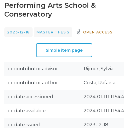
Performing Arts School &
Conservatory
2023-12-18
MASTER THESIS
OPEN ACCESS
Simple item page
dc.contributor.advisor
Rijmer, Sylvia
dc.contributor.author
Costa, Rafaela
dc.date.accessioned
2024-01-11T11:54:42
dc.date.available
2024-01-11T11:54:42
dc.date.issued
2023-12-18