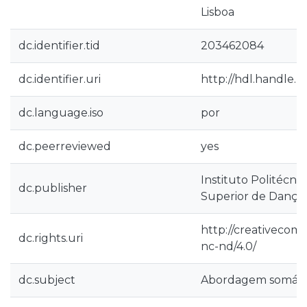
Lisboa
dc.identifier.tid
203462084
dc.identifier.uri
http://hdl.handle.n
dc.language.iso
por
dc.peerreviewed
yes
Instituto Politécnic
dc.publisher
Superior de Dança
http://creativecom
dc.rights.uri
nc-nd/4.0/
dc.subject
Abordagem somáti