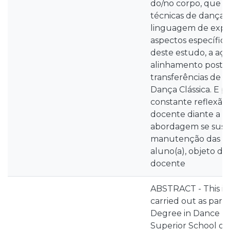
do/no corpo, que re
técnicas de dança
linguagem de exp
aspectos específic
deste estudo, a açã
alinhamento postur
transferências de p
Dança Clássica. E p
constante reflexão
docente diante a su
abordagem se sust
manutenção das rel
aluno(a), objeto d
docente
ABSTRACT - This in
carried out as part 
Degree in Dance Te
Superior School of