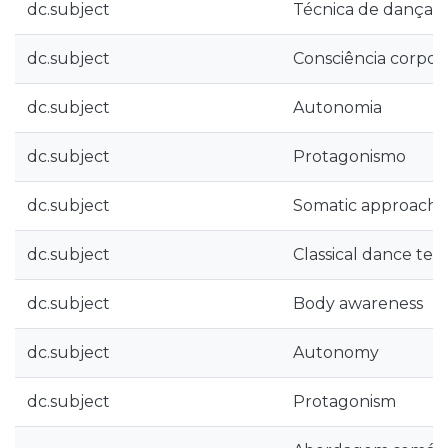
dc.subject
Técnica de dança cl
dc.subject
Consciência corpor
dc.subject
Autonomia
dc.subject
Protagonismo
dc.subject
Somatic approach
dc.subject
Classical dance te
dc.subject
Body awareness
dc.subject
Autonomy
dc.subject
Protagonism