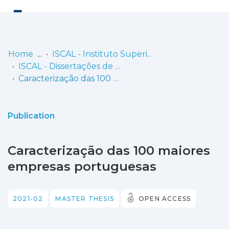
Log
(current)
In
Home
ISCAL - Instituto Superior de Contabilidade e Administração de Lisboa
ISCAL - Dissertações de Mestrado
Communities
Caracterização das 100 maiores empresas portuguesas
& Collections
Browse repository
Publication
Entities
Caracterização das 100 maiores
Statistics
empresas portuguesas
2021-02
MASTER THESIS
OPEN ACCESS